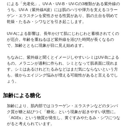
による「光老化」。UV-A・UV-B・UV-Cの3種類がある紫外線の
うち、UV-A（紫外線A波）には肌のハリや弾力を支えるコラー
ゲン・エラスチンを変性させる性質があり、肌の土台を弱めて
乾燥・たるみ・シワなどを引き起こします。
UV-Aによる影響は、長年かけて肌にじわじわと蓄積されてくの
が厄介。年齢を重ねるほど紫外線を浴びた時間が長くなるの
で、加齢とともに現象が目に見え始めます。
ちなみに、紫外線と聞くとイメージしやすいシミはUV-Bによる
もの。メラニンが過剰に作られ、シミとなって肌表面に現れま
す。シミはあるけれどたるみなどはまだ気にならないという方
も、後からエイジング悩みが増える可能性があると言えるでし
ょう。
加齢による糖化
加齢により、肌内部ではコラーゲン・エラスチンなどのタンパ
ク質が糖と結びつく「糖化」という現象が起きやすい状態に。
「AGEs」という物質が発生し、黄ぐすみやたるみ・シワにつな
がると考えられています。