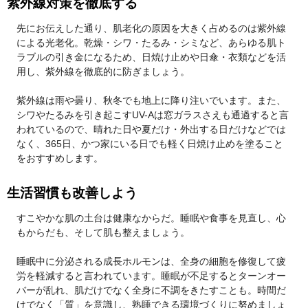
紫外線対策を徹底する
先にお伝えした通り、肌老化の原因を大きく占めるのは紫外線
による光老化。乾燥・シワ・たるみ・シミなど、あらゆる肌ト
ラブルの引き金になるため、日焼け止めや日傘・衣類などを活
用し、紫外線を徹底的に防ぎましょう。
紫外線は雨や曇り、秋冬でも地上に降り注いでいます。また、
シワやたるみを引き起こすUV-Aは窓ガラスさえも通過すると言
われているので、晴れた日や夏だけ・外出する日だけなどでは
なく、365日、かつ家にいる日でも軽く日焼け止めを塗ること
をおすすめします。
生活習慣も改善しよう
すこやかな肌の土台は健康なからだ。睡眠や食事を見直し、心
もからだも、そして肌も整えましょう。
睡眠中に分泌される成長ホルモンは、全身の細胞を修復して疲
労を軽減すると言われています。睡眠が不足するとターンオー
バーが乱れ、肌だけでなく全身に不調をきたすことも。時間だ
けでなく「質」を意識し、熟睡できる環境づくりに努めましょ