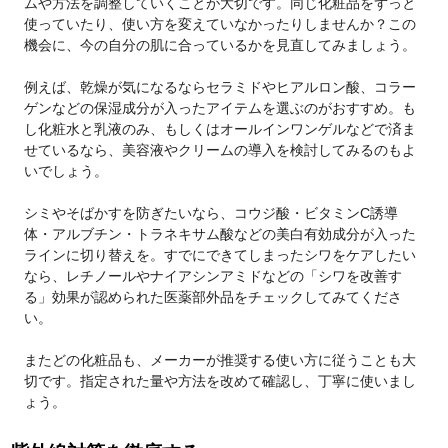
ムや方法を調整していくことが大切です。同じ化粧品をずっと
使っていたり、使い方を変えていなかったりしませんか？この
機会に、今の自分の肌に合っているかを見直してみましょう。
例えば、乾燥が気になるならセラミドやヒアルロン酸、コラー
ゲンなどの保湿成分が入ったアイテムを選ぶのがおすすめ。も
し化粧水と乳液のみ、もしくはオールインワンゲルなどで済ま
せているなら、美容液やクリームの導入を検討してみるのもよ
いでしょう。
シミやそばかすを防ぎたいなら、コウジ酸・ビタミンC誘導
体・アルブチン・トラネキサム酸などの美白有効成分が入った
ラインに切り替えを。すでにできてしまったシワをケアしたい
なら、レチノールやナイアシンアミドなどの「シワを改善す
る」効果が認められた医薬部外品をチェックしてみてくださ
い。
またどの化粧品も、メーカーが推奨する使い方に従うことも大
切です。指定された量や方法を改めて確認し、丁寧に使いまし
ょう。