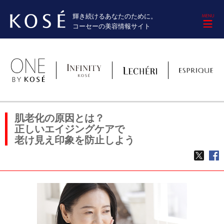
輝き続けるあなたのために。
M
コーセーの美容情報サイト
肌老化の原因とは？
正しいエイジングケアで
老け見え印象を防止しよう
TWE
f