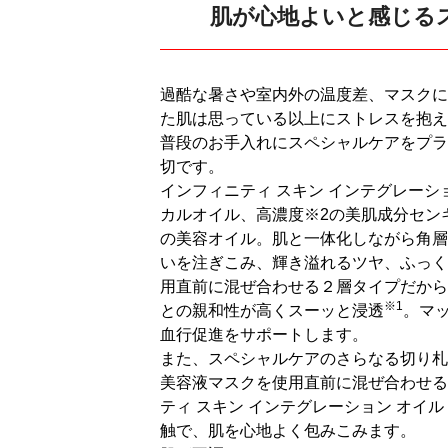
肌が心地よいと感じる
過酷な暑さや室内外の温度差、マスクに
た肌は思っている以上にストレスを抱え
普段のお手入れにスペシャルケアをプラ
切です。
インフィニティ スキン インテグレーシ
カルオイル、高濃度※2の美肌成分セン
の美容オイル。肌と一体化しながら角層
いを注ぎこみ、輝き溢れるツヤ、ふっく
用直前に混ぜ合わせる２層タイプだから
※1
との親和性が高くスーッと浸透
。マ
血行促進をサポートします。
また、スペシャルケアのさらなる切り札
美容液マスクを使用直前に混ぜ合わせる
ティ スキン インテグレーション オイ
触で、肌を心地よく包みこみます。