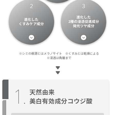
進化した
進化した
2種の浸透促進成分
くすみケア成分
発光ツヤ成分
※シミの根源とはメラノサイト ※くすみとは乾燥による
※浸透は角層まで
【定期便】ONE BY KOSE
【定期便】ONE BY KOSE
天然由来
メラノショット P 本品
メラノショット P 本品
美白有効成分コウジ酸
（レギュラー）
（レギュラー）
税込6,270円
税込6,270円