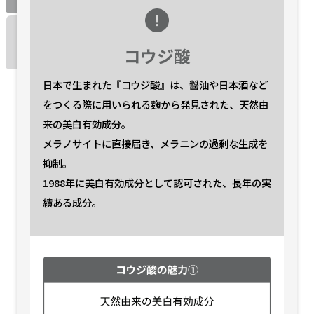
【定期便】ONE BY KOSE
【定期便】ONE BY KOSE
メラノショット P
メラノショット P
付けかえ用
付けかえ用
（レギュラー）
（レギュラー）
コウジ酸
税込5,940円
税込5,940円
【定期便】ONE BY KOSE
【定期便】ONE BY KOSE
日本で生まれた『コウジ酸』は、醤油や日本酒など
メラノショット P
メラノショット P
をつくる際に用いられる麹から発見された、
天然由
付けかえ用
付けかえ用
（ラージ）
（ラージ）
来の美白有効成分。
税込8,140円
税込8,140円
メラノサイトに直接届き、メラニンの過剰な生成を
抑制。
メラノショット P
メラノショット P
＜40mL＞
＜40mL＞
1988年に美白有効成分として認可された、長年の実
税込6,270円
税込6,270円
績ある成分。
メラノショット P
メラノショット P
＜40mL 付けかえ用＞
＜40mL 付けかえ用＞
税込5,940円
税込5,940円
メラノショット P
メラノショット P