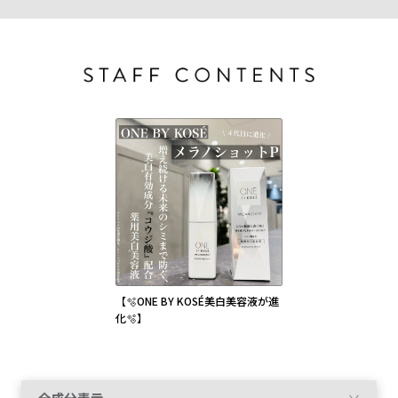
【🫧ONE BY KOSÉ美白美容液が進
化🫧】
全成分表示