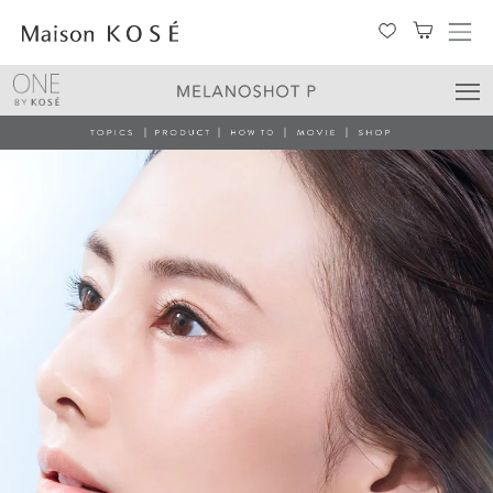
メ
ニ
ュ
ー
を
開
閉
す
る