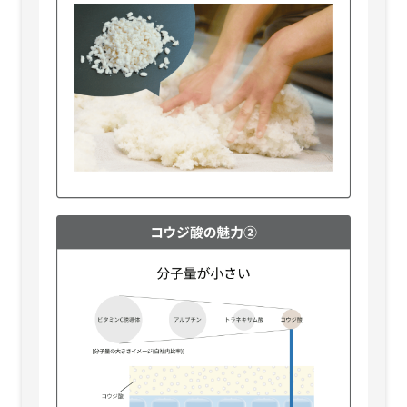
＜65mL＞
＜65mL＞
税込8,470円
税込8,470円
メラノショット P
メラノショット P
＜65mL 付けかえ用＞
＜65mL 付けかえ用＞
税込8,140円
税込8,140円
メラノショット P
メラノショット P
＜10mL＞
＜10mL＞
税込1,595円
税込1,595円