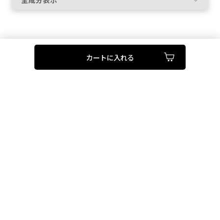
配合成分；コウジ酸※、
精製水、ジプロピレングリコール、1，3－ブチレングリ
コール、エタノール、ジグリセリン、ポリオキシエチレ
カートに入れる
ングリセリン（26E．O．）、トリイソステアリン酸トリ
メチロールプロパン、濃グリセリン、d－δ－トコフェロ
ール、カリンエキス、グリコシルトレハロース・水添デ
ンプン分解物混合溶液、サンショウエキス、チンピエキ
ス、フィトグリコーゲン、メマツヨイグサ抽出液、ユキノ
シタエキス、桑黄抽出液、天然ビタミンE、N－ステアロ
イル－L－グルタミン酸二ナトリウム、エデト酸二ナトリ
ウム、オレイン酸エチル、キサンタンガム、クエン酸、
クエン酸ナトリウム、シクロヘキサンジカルボン酸ビス
エトキシジグリコール、ジェランガム、セトステアリル
アルコール、ヒドロキシメトキシベンゾフェノンスルホ
ン酸ナトリウム、ポリアクリル酸アミド、ポリオキシエチ