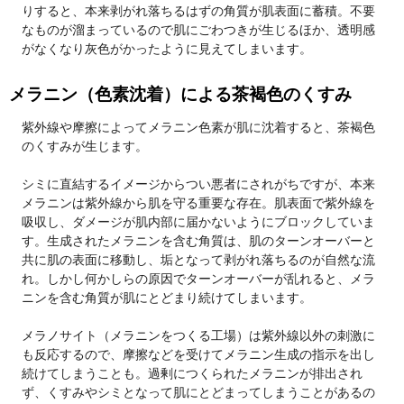
りすると、本来剥がれ落ちるはずの角質が肌表面に蓄積。不要
なものが溜まっているので肌にごわつきが生じるほか、透明感
がなくなり灰色がかったように見えてしまいます。
メラニン（色素沈着）による茶褐色のくすみ
紫外線や摩擦によってメラニン色素が肌に沈着すると、茶褐色
のくすみが生じます。
シミに直結するイメージからつい悪者にされがちですが、本来
メラニンは紫外線から肌を守る重要な存在。肌表面で紫外線を
吸収し、ダメージが肌内部に届かないようにブロックしていま
す。生成されたメラニンを含む角質は、肌のターンオーバーと
共に肌の表面に移動し、垢となって剥がれ落ちるのが自然な流
れ。しかし何かしらの原因でターンオーバーが乱れると、メラ
ニンを含む角質が肌にとどまり続けてしまいます。
メラノサイト（メラニンをつくる工場）は紫外線以外の刺激に
も反応するので、摩擦などを受けてメラニン生成の指示を出し
続けてしまうことも。過剰につくられたメラニンが排出され
ず、くすみやシミとなって肌にとどまってしまうことがあるの