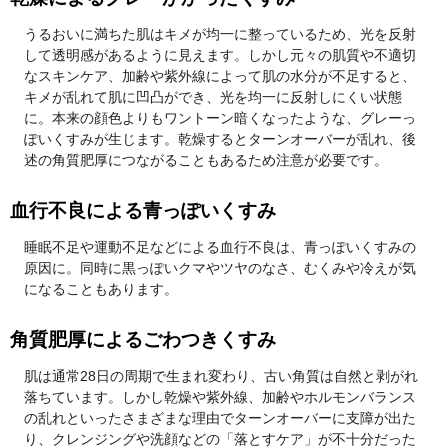
うるおいに満ちた肌はキメが均一に整っているため、光を反射
して透明感があるように見えます。しかし元々の肌質や不適切
なスキンケア、加齢や紫外線によって肌の水分が不足すると、
キメが乱れて肌に凹凸ができ、光を均一に反射しにくい状態
に。本来の顔色よりもワントーン暗くなったような、グレーっ
ぽいくすみが生じます。乾燥するとターンオーバーが乱れ、後
述の角質肥厚につながることもあるため注意が必要です。
血行不良による青っぽいくすみ
睡眠不足や運動不足などによる血行不良は、青っぽいくすみの
原因に。同時に黒っぽいクマやツヤのなさ、むくみや冷えが気
になることもあります。
角質肥厚によるごわつきくすみ
肌は通常28日の周期で生まれ変わり、古い角質は自然と剥がれ
落ちています。しかし乾燥や紫外線、加齢やホルモンバランス
の乱れといったさまざまな理由でターンオーバーに支障が出た
り、クレンジングや洗顔などの「落とすケア」が不十分だった