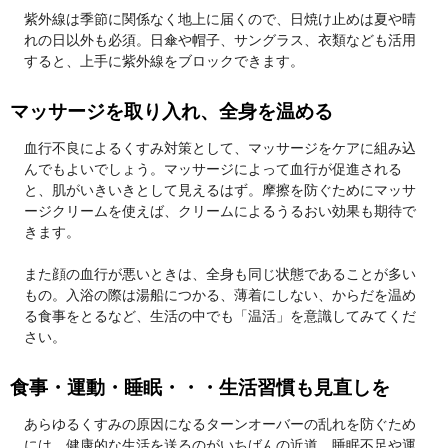
紫外線は季節に関係なく地上に届くので、日焼け止めは夏や晴
れの日以外も必須。日傘や帽子、サングラス、衣類なども活用
すると、上手に紫外線をブロックできます。
マッサージを取り入れ、全身を温める
血行不良によるくすみ対策として、マッサージをケアに組み込
んでもよいでしょう。マッサージによって血行が促進される
と、肌がいきいきとして見えるはず。摩擦を防ぐためにマッサ
ージクリームを使えば、クリームによるうるおい効果も期待で
きます。
また顔の血行が悪いときは、全身も同じ状態であることが多い
もの。入浴の際は湯船につかる、薄着にしない、からだを温め
る食事をとるなど、生活の中でも「温活」を意識してみてくだ
さい。
食事・運動・睡眠・・・生活習慣も見直しを
あらゆるくすみの原因になるターンオーバーの乱れを防ぐため
には、健康的な生活を送るのがいちばんの近道。睡眠不足や運