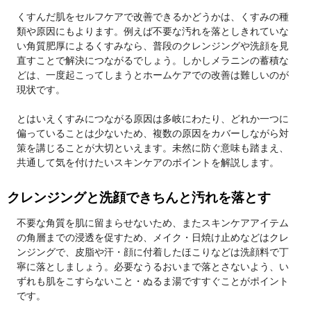
くすんだ肌をセルフケアで改善できるかどうかは、くすみの種
類や原因にもよります。例えば不要な汚れを落としきれていな
い角質肥厚によるくすみなら、普段のクレンジングや洗顔を見
直すことで解決につながるでしょう。しかしメラニンの蓄積な
どは、一度起こってしまうとホームケアでの改善は難しいのが
現状です。
とはいえくすみにつながる原因は多岐にわたり、どれか一つに
偏っていることは少ないため、複数の原因をカバーしながら対
策を講じることが大切といえます。未然に防ぐ意味も踏まえ、
共通して気を付けたいスキンケアのポイントを解説します。
クレンジングと洗顔できちんと汚れを落とす
不要な角質を肌に留まらせないため、またスキンケアアイテム
の角層までの浸透を促すため、メイク・日焼け止めなどはクレ
ンジングで、皮脂や汗・顔に付着したほこりなどは洗顔料で丁
寧に落としましょう。必要なうるおいまで落とさないよう、い
ずれも肌をこすらないこと・ぬるま湯ですすぐことがポイント
です。