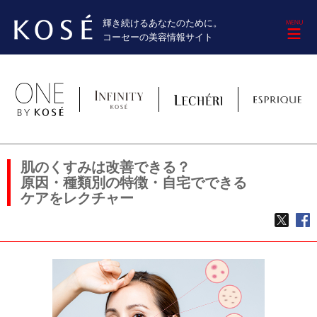
輝き続けるあなたのために。
M
コーセーの美容情報サイト
肌のくすみは改善できる？
原因・種類別の特徴・自宅でできる
ケアをレクチャー
TWE
f