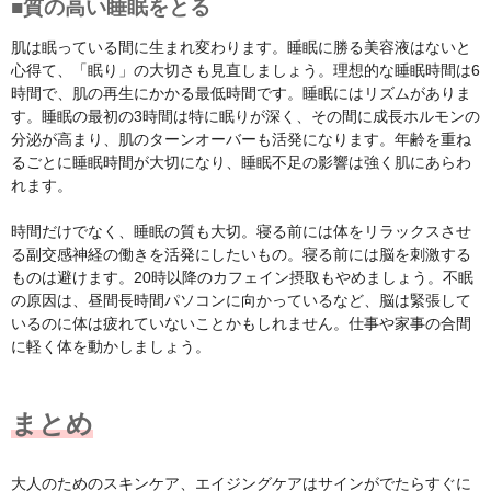
■質の高い睡眠をとる
肌は眠っている間に生まれ変わります。睡眠に勝る美容液はないと
心得て、「眠り」の大切さも見直しましょう。理想的な睡眠時間は6
時間で、肌の再生にかかる最低時間です。睡眠にはリズムがありま
す。睡眠の最初の3時間は特に眠りが深く、その間に成長ホルモンの
分泌が高まり、肌のターンオーバーも活発になります。年齢を重ね
るごとに睡眠時間が大切になり、睡眠不足の影響は強く肌にあらわ
れます。
時間だけでなく、睡眠の質も大切。寝る前には体をリラックスさせ
る副交感神経の働きを活発にしたいもの。寝る前には脳を刺激する
ものは避けます。20時以降のカフェイン摂取もやめましょう。不眠
の原因は、昼間長時間パソコンに向かっているなど、脳は緊張して
いるのに体は疲れていないことかもしれません。仕事や家事の合間
に軽く体を動かしましょう。
まとめ
大人のためのスキンケア、エイジングケアはサインがでたらすぐに