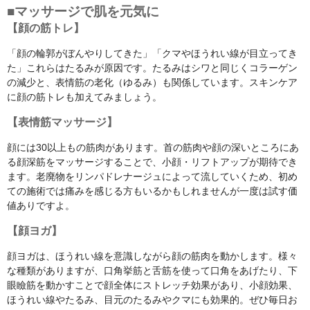
■マッサージで肌を元気に
【顔の筋トレ】
「顔の輪郭がぼんやりしてきた」「クマやほうれい線が目立ってき
た」これらはたるみが原因です。たるみはシワと同じくコラーゲン
の減少と、表情筋の老化（ゆるみ）も関係しています。スキンケア
に顔の筋トレも加えてみましょう。
【表情筋マッサージ】
顔には30以上もの筋肉があります。首の筋肉や顔の深いところにあ
る顔深筋をマッサージすることで、小顔・リフトアップが期待でき
ます。老廃物をリンパドレナージュによって流していくため、初め
ての施術では痛みを感じる方もいるかもしれませんが一度は試す価
値ありですよ。
【顔ヨガ】
顔ヨガは、ほうれい線を意識しながら顔の筋肉を動かします。様々
な種類がありますが、口角挙筋と舌筋を使って口角をあげたり、下
眼瞼筋を動かすことで顔全体にストレッチ効果があり、小顔効果、
ほうれい線やたるみ、目元のたるみやクマにも効果的。ぜひ毎日お