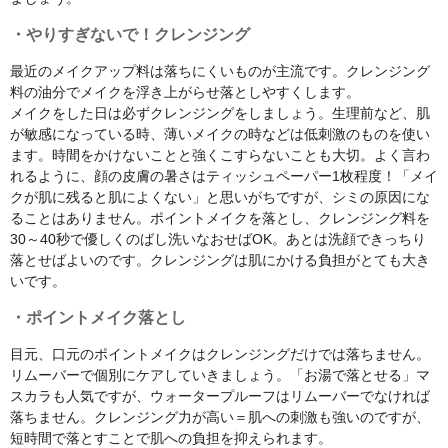
・やりすぎないで！クレンジング
最近のメイクアップ料は落ちにくいものが主流です。クレンジング
料の油分でメイクを浮き上がらせ落としやすくします。
メイクをした日は必ずクレンジングをしましょう。生理前など、肌
が敏感になっている時、薄いメイクの時などは低刺激のものを使い
ます。時間をかけないことと強くこすらないことも大切。よく言わ
れるように、顔の皮膚の暑さはティッシュペーパー1枚程度！「メイ
クが肌に残ると肌によくない」と思いがちですが、シミの原因にな
ることはありません。ポイントメイクを落とし、クレンジング料を
30～40秒で優しくのばし洗いなおせばOK。あとは洗顔できっちり
落とせばよいのです。クレンジングは肌にかける負担がとても大き
いです。
・ポイントメイク落とし
目元、口元のポイントメイクはクレンジングだけでは落ちません。
リムーバーで個別にケアしていきましょう。「お湯で落とせる」マ
スカラも人気ですが、ウォータープルーフはリムーバーでなければ
落ちません。クレンジング力が高い＝肌への刺激も強いのですが、
短時間で落とすことで肌への負担を抑えられます。