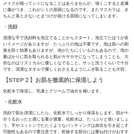
メイクが残ってシミになることはありませんが、強くこすると皮膚
に傷がつき、これがシミの原因になるのです。またマスカラは、き
ちんと落とさないとまつげが抜ける原因になってしまいます。
・洗顔
清潔な手で洗顔料を泡立てることからスタート。泡立てたほうが良
いイメージがありますが、たっぷりの泡は不要です。泡は肌への刺
激を防ぐ効果もありますが、泡がたちにくいものもあるので、泡の
量ばかりに気を取られると肌がカサカサになってしまうことも。大
切なのはリズミカルに優しくなでること。サッと洗うくらいで十分
です。清潔なタオルで優しくおさえるようにふき取ることも大切。
【STEP２】お肌を徹底的に保湿しよう
化粧水で保湿し、乳液とクリームで油分を補います。
・化粧水
洗顔で肌を清潔にしたら、化粧水でしっかり保湿をします。肌が十
分うるおったと感じる量が適量。化粧水は、たっぷりと使いましょ
う。手やコットンでたたくようなパッティングは炎症を引き起こす
可能性もあるので要注意です。乾燥する部分には重ね付けがおすす