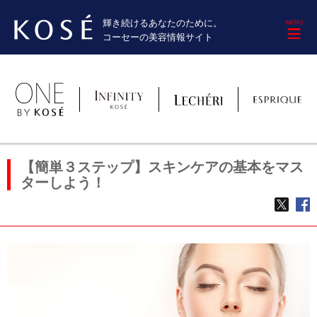
輝き続けるあなたのために。
M
コーセーの美容情報サイト
【簡単３ステップ】スキンケアの基本をマス
ターしよう！
TWE
f