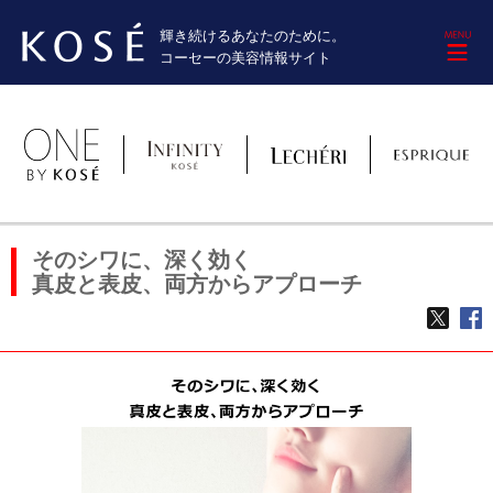
輝き続けるあなたのために。
M
コーセーの美容情報サイト
そのシワに、深く効く
真皮と表皮、両方からアプローチ
TWE
f