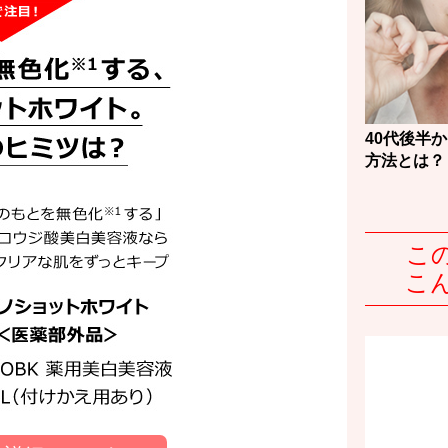
40代後半
方法とは？
こ
こ