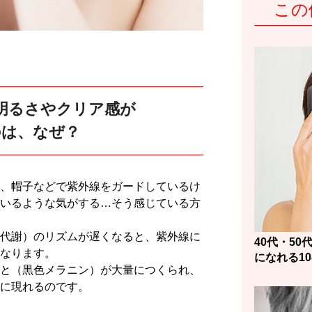
この
明るさやクリア感が
のは、なぜ？
、帽子などで紫外線をガードしているけ
いるような気がする…そう感じている方
代謝）のリズムが遅くなると、紫外線に
40代・5
なります。
になれる1
と（黒色メラニン）が大量につくられ、
に現れるのです。