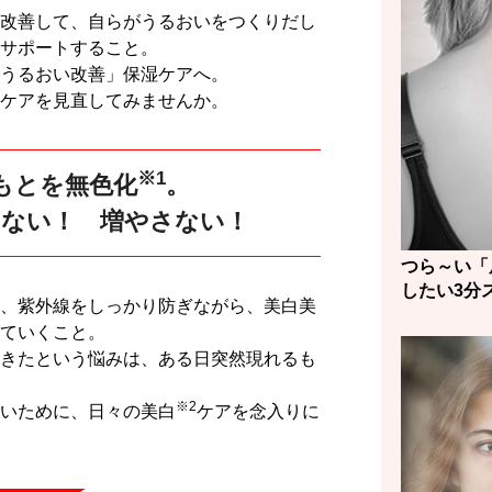
改善して、自らがうるおいをつくりだし
サポートすること。
うるおい改善」保湿ケアへ。
ケアを見直してみませんか。
※1
もとを無色化
。
らない！ 増やさない！
つら～い「
したい3分
、紫外線をしっかり防ぎながら、美白美
ていくこと。
きたという悩みは、ある日突然現れるも
※2
いために、日々の美白
ケアを念入りに