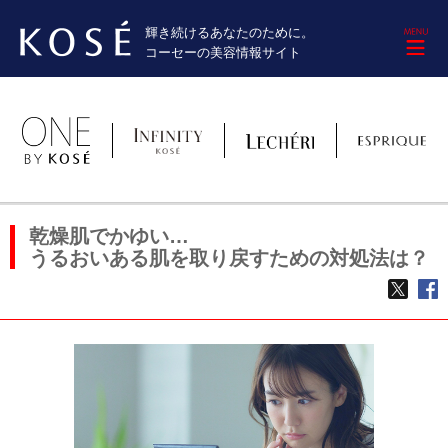
輝き続けるあなたのために。
M
コーセーの美容情報サイト
乾燥肌でかゆい…
うるおいある肌を取り戻すための対処法は？
TWE
f