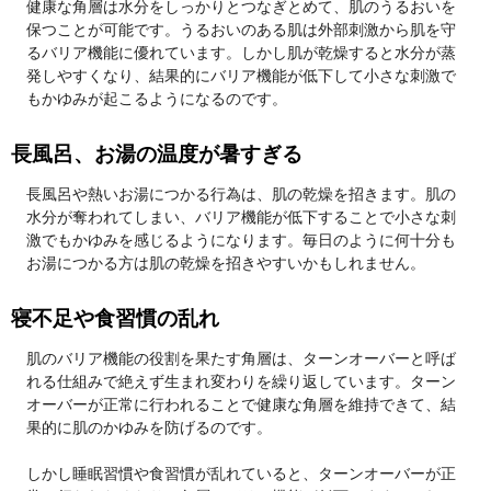
健康な角層は水分をしっかりとつなぎとめて、肌のうるおいを
保つことが可能です。うるおいのある肌は外部刺激から肌を守
るバリア機能に優れています。しかし肌が乾燥すると水分が蒸
発しやすくなり、結果的にバリア機能が低下して小さな刺激で
もかゆみが起こるようになるのです。
長風呂、お湯の温度が暑すぎる
長風呂や熱いお湯につかる行為は、肌の乾燥を招きます。肌の
水分が奪われてしまい、バリア機能が低下することで小さな刺
激でもかゆみを感じるようになります。毎日のように何十分も
お湯につかる方は肌の乾燥を招きやすいかもしれません。
寝不足や食習慣の乱れ
肌のバリア機能の役割を果たす角層は、ターンオーバーと呼ば
れる仕組みで絶えず生まれ変わりを繰り返しています。ターン
オーバーが正常に行われることで健康な角層を維持できて、結
果的に肌のかゆみを防げるのです。
しかし睡眠習慣や食習慣が乱れていると、ターンオーバーが正