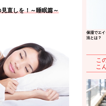
の見直しを！～睡眠篇～
保湿でエイ
法とは？
こ
こ