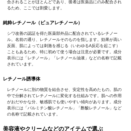
合されることがほとんどであり、後者は医薬品にのみ配合され
るため、ここでは割愛します。
純粋レチノール（ピュアレチノール）
シワ改善の認証を得た医薬部外品に配合されているレチノー
ル。名前の通り、レチノールそのものを指します。効果が高い
反面、肌によっては刺激を感じる（いわゆるA反応を起こす）
こともあるため、特に初めて使う場合は注意が必要です。成分
表示には「レチノール」「レチノール油液」などの名称で記載
されています。
レチノール誘導体
レチノールに別の物質を結合させ、安定性を高めたもの。肌の
中で分解されてレチノールに変化する仕組みです。肌への作用
がおだやかな分、敏感肌でも使いやすい傾向があります。成分
表示には「パルミチン酸レチノール」「酢酸レチノール」など
の名称で記載されています。
美容液やクリームなどのアイテムで選ぶ