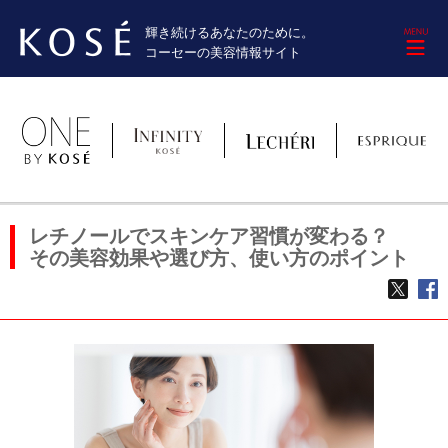
輝き続けるあなたのために。
M
コーセーの美容情報サイト
レチノールでスキンケア習慣が変わる？
その美容効果や選び方、使い方のポイント
TWE
f