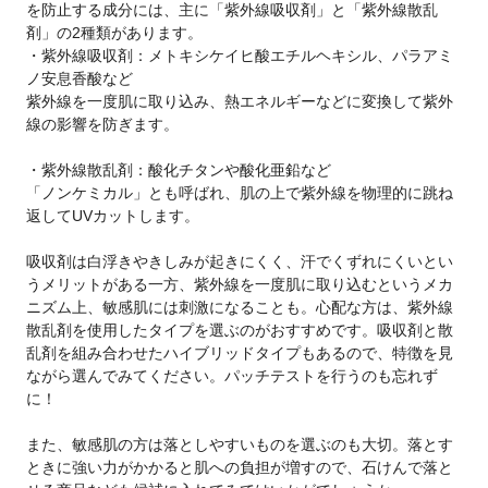
を防止する成分には、主に「紫外線吸収剤」と「紫外線散乱
剤」の2種類があります。
・紫外線吸収剤：メトキシケイヒ酸エチルヘキシル、パラアミ
ノ安息香酸など
紫外線を一度肌に取り込み、熱エネルギーなどに変換して紫外
線の影響を防ぎます。
・紫外線散乱剤：酸化チタンや酸化亜鉛など
「ノンケミカル」とも呼ばれ、肌の上で紫外線を物理的に跳ね
返してUVカットします。
吸収剤は白浮きやきしみが起きにくく、汗でくずれにくいとい
うメリットがある一方、紫外線を一度肌に取り込むというメカ
ニズム上、敏感肌には刺激になることも。心配な方は、紫外線
散乱剤を使用したタイプを選ぶのがおすすめです。吸収剤と散
乱剤を組み合わせたハイブリッドタイプもあるので、特徴を見
ながら選んでみてください。パッチテストを行うのも忘れず
に！
また、敏感肌の方は落としやすいものを選ぶのも大切。落とす
ときに強い力がかかると肌への負担が増すので、石けんで落と