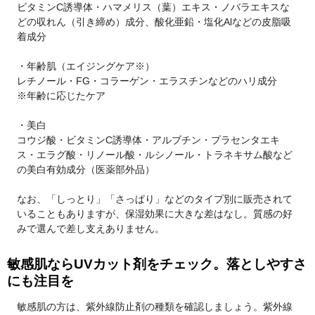
ビタミンC誘導体・ハマメリス（葉）エキス・ノバラエキスな
どの収れん（引き締め）成分、酸化亜鉛・塩化Alなどの皮脂吸
着成分
・年齢肌（エイジングケア※）
レチノール・FG・コラーゲン・エラスチンなどのハリ成分
※年齢に応じたケア
・美白
コウジ酸・ビタミンC誘導体・アルブチン・プラセンタエキ
ス・エラグ酸・リノール酸・ルシノール・トラネキサム酸など
の美白有効成分（医薬部外品）
なお、「しっとり」「さっぱり」などのタイプ別に販売されて
いることもありますが、保湿効果に大きな差はなし。質感の好
みで選んで差し支えありません。
敏感肌ならUVカット剤をチェック。落としやすさ
にも注目を
敏感肌の方は、紫外線防止剤の種類を確認しましょう。紫外線