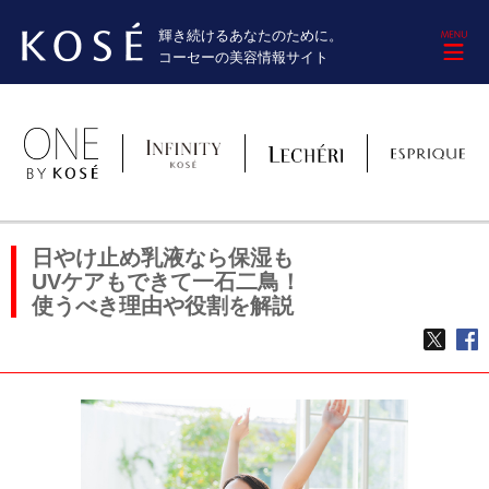
輝き続けるあなたのために。
M
コーセーの美容情報サイト
日やけ止め乳液なら保湿も
UVケアもできて一石二鳥！
使うべき理由や役割を解説
TWE
f