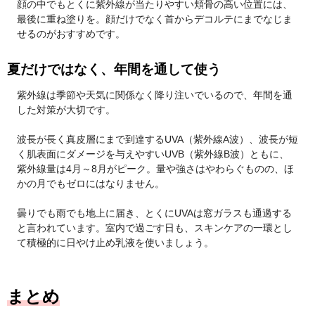
顔の中でもとくに紫外線が当たりやすい頬骨の高い位置には、
最後に重ね塗りを。顔だけでなく首からデコルテにまでなじま
せるのがおすすめです。
夏だけではなく、年間を通して使う
紫外線は季節や天気に関係なく降り注いでいるので、年間を通
した対策が大切です。
波長が長く真皮層にまで到達するUVA（紫外線A波）、波長が短
く肌表面にダメージを与えやすいUVB（紫外線B波）ともに、
紫外線量は4月～8月がピーク。量や強さはやわらぐものの、ほ
かの月でもゼロにはなりません。
曇りでも雨でも地上に届き、とくにUVAは窓ガラスも通過する
と言われています。室内で過ごす日も、スキンケアの一環とし
て積極的に日やけ止め乳液を使いましょう。
まとめ