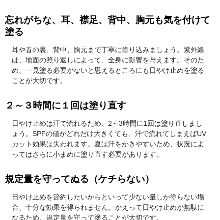
忘れがちな、耳、襟足、背中、胸元も気を付けて
塗る
耳や首の裏、背中、胸元まで丁寧に塗り込みましょう。紫外線
は、地面の照り返しによって、全身に影響を与えます。そのた
め、一見塗る必要がないと思えるところにも日やけ止めを塗る
ことが大切です。
２～３時間に１回は塗り直す
日やけ止めは汗で流れるため、2～3時間に1回は塗り直しまし
ょう。SPFの値がどれだけ大きくても、汗で流れてしまえばUV
カット効果は失われます。夏は汗をかきやすいため、状況によ
ってはさらに小まめに塗り直す必要があります。
規定量を守ってぬる（ケチらない）
日やけ止めを節約したいからといって少ない量しか塗らない場
合、十分な効果を得られません。かえって日やけ止めが無駄に
なるため、規定量を守って塗ることが大切です。