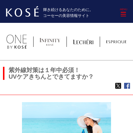
輝き続けるあなたのために。
M
コーセーの美容情報サイト
紫外線対策は１年中必須！
UVケアきちんとできてますか？
TWE
f