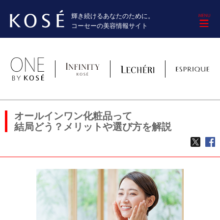
輝き続けるあなたのために。
M
コーセーの美容情報サイト
オールインワン化粧品って
結局どう？メリットや選び方を解説
TWE
f