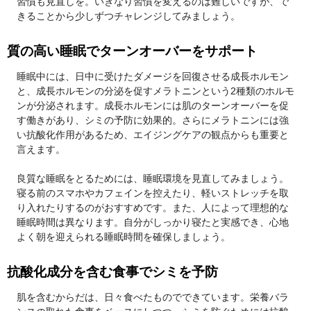
習慣も見直しを。いきなり習慣を変えるのは難しいですが、で
きることから少しずつチャレンジしてみましょう。
質の高い睡眠でターンオーバーをサポート
睡眠中には、日中に受けたダメージを回復させる成長ホルモン
と、成長ホルモンの分泌を促すメラトニンという2種類のホルモ
ンが分泌されます。成長ホルモンには肌のターンオーバーを促
す働きがあり、シミの予防に効果的。さらにメラトニンには強
い抗酸化作用があるため、エイジングケアの観点からも重要と
言えます。
良質な睡眠をとるためには、睡眠環境を見直してみましょう。
寝る前のスマホやカフェインを控えたり、軽いストレッチを取
り入れたりするのがおすすめです。また、人によって理想的な
睡眠時間は異なります。自分がしっかり寝たと実感でき、心地
よく朝を迎えられる睡眠時間を確保しましょう。
抗酸化成分を含む食事でシミを予防
肌を含むからだは、日々食べたものでできています。栄養バラ