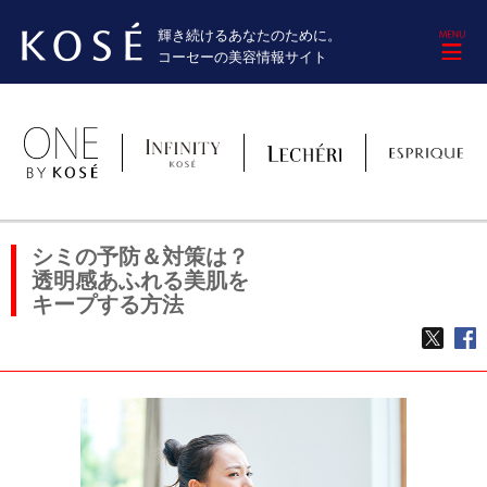
輝き続けるあなたのために。
M
コーセーの美容情報サイト
シミの予防＆対策は？
透明感あふれる美肌を
キープする方法
TWE
f