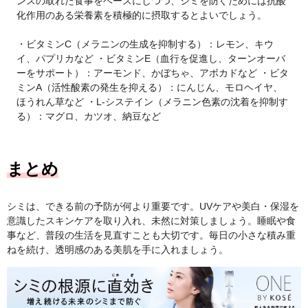
ンスの取れた食事をベースにしつつ、シミを防ぐためには抗酸
化作用のある栄養素を積極的に摂取するとよいでしょう。
・ビタミンC（メラニンの生成を抑制する）：レモン、キウ
イ、パプリカなど ・ビタミンE（血行を促進し、ターンオーバ
ーをサポート）：アーモンド、かぼちゃ、アボカドなど ・ビタ
ミンA（活性酸素の発生を抑える）：にんじん、モロヘイヤ、
ほうれん草など ・L-システイン（メラニン色素の沈着を抑制す
る）：マグロ、カツオ、納豆など
まとめ
シミは、できる前の予防が何より重要です。UVケアや美白・保湿を
意識したスキンケアを取り入れ、未然に対策しましょう。睡眠や食
事など、普段の生活を見直すことも大切です。毎日の小さな積み重
ねを続け、透明感のある美肌を手に入れましょう。