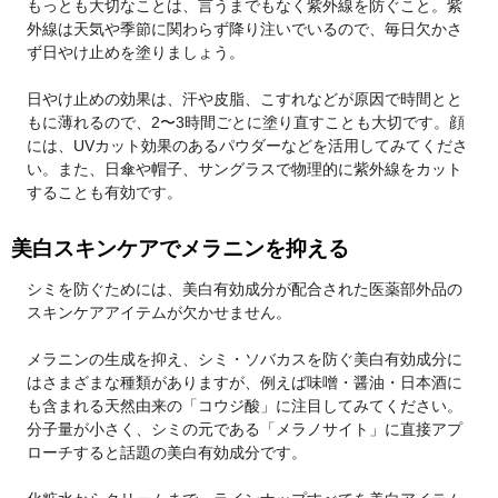
もっとも大切なことは、言うまでもなく紫外線を防ぐこと。紫
外線は天気や季節に関わらず降り注いでいるので、毎日欠かさ
ず日やけ止めを塗りましょう。
日やけ止めの効果は、汗や皮脂、こすれなどが原因で時間とと
もに薄れるので、2〜3時間ごとに塗り直すことも大切です。顔
には、UVカット効果のあるパウダーなどを活用してみてくださ
い。また、日傘や帽子、サングラスで物理的に紫外線をカット
することも有効です。
美白スキンケアでメラニンを抑える
シミを防ぐためには、美白有効成分が配合された医薬部外品の
スキンケアアイテムが欠かせません。
メラニンの生成を抑え、シミ・ソバカスを防ぐ美白有効成分に
はさまざまな種類がありますが、例えば味噌・醤油・日本酒に
も含まれる天然由来の「コウジ酸」に注目してみてください。
分子量が小さく、シミの元である「メラノサイト」に直接アプ
ローチすると話題の美白有効成分です。