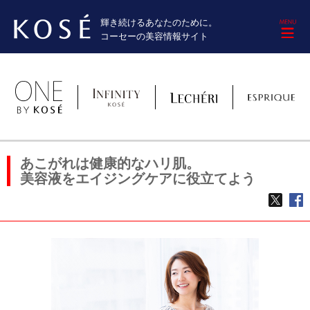
輝き続けるあなたのために。
M
コーセーの美容情報サイト
あこがれは健康的なハリ肌。
美容液をエイジングケアに役立てよう
TWE
f