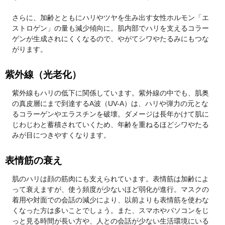
さらに、加齢とともにハリやツヤを生み出す女性ホルモン「エ
ストロゲン」の量も減少傾向に。肌内部でハリを支えるコラー
ゲンが生成されにくくなるので、やがてシワやたるみにもつな
がります。
紫外線（光老化）
紫外線もハリの低下に関係しています。紫外線の中でも、肌奥
の真皮層にまで到達するA波（UV-A）は、ハリや弾力の元とな
るコラーゲンやエラスチンを破壊。ダメージは長年かけて肌に
じわじわと蓄積されていくため、年齢を重ねるほどシワやたる
みが目につきやすくなります。
表情筋の衰え
肌のハリは顔の筋肉にも支えられています。表情筋は加齢によ
って衰えますが、使う頻度が少ないほど弱化が進行。マスクの
着用や対面での会話の減少により、以前よりも表情筋を使わな
くなった方は多いことでしょう。また、スマホやパソコンをじ
っと見る時間が長い方や、人との会話が少ない生活環境にいる