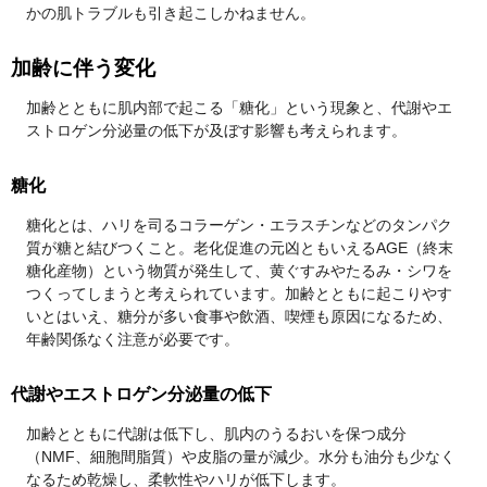
かの肌トラブルも引き起こしかねません。
加齢に伴う変化
加齢とともに肌内部で起こる「糖化」という現象と、代謝やエ
ストロゲン分泌量の低下が及ぼす影響も考えられます。
糖化
糖化とは、ハリを司るコラーゲン・エラスチンなどのタンパク
質が糖と結びつくこと。老化促進の元凶ともいえるAGE（終末
糖化産物）という物質が発生して、黄ぐすみやたるみ・シワを
つくってしまうと考えられています。加齢とともに起こりやす
いとはいえ、糖分が多い食事や飲酒、喫煙も原因になるため、
年齢関係なく注意が必要です。
代謝やエストロゲン分泌量の低下
加齢とともに代謝は低下し、肌内のうるおいを保つ成分
（NMF、細胞間脂質）や皮脂の量が減少。水分も油分も少なく
なるため乾燥し、柔軟性やハリが低下します。