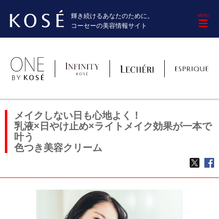
輝き続けるあなたのために。
M
コーセーの美容情報サイト
メイクしない日も心地よく！
乳液×日やけ止め×ライトメイク効果が一本で
叶う
色つき美容クリーム
TWE
f