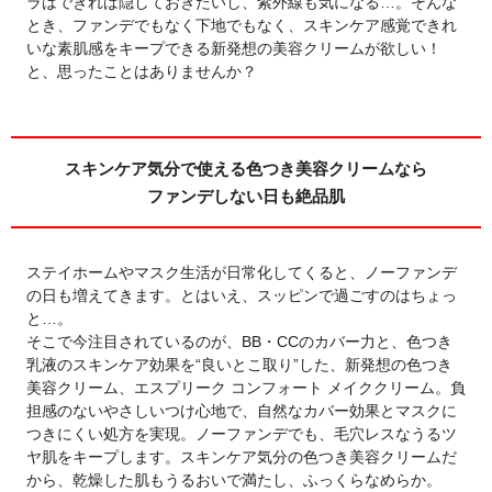
ラはできれば隠しておきたいし、紫外線も気になる…。そんな
とき、ファンデでもなく下地でもなく、スキンケア感覚できれ
いな素肌感をキープできる新発想の美容クリームが欲しい！
と、思ったことはありませんか？
スキンケア気分で使える色つき美容クリームなら
ファンデしない日も絶品肌
ステイホームやマスク生活が日常化してくると、ノーファンデ
の日も増えてきます。とはいえ、スッピンで過ごすのはちょっ
と…。
そこで今注目されているのが、BB・CCのカバー力と、色つき
乳液のスキンケア効果を“良いとこ取り”した、新発想の色つき
美容クリーム、エスプリーク コンフォート メイククリーム。負
担感のないやさしいつけ心地で、自然なカバー効果とマスクに
つきにくい処方を実現。ノーファンデでも、毛穴レスなうるツ
ヤ肌をキープします。スキンケア気分の色つき美容クリームだ
から、乾燥した肌もうるおいで満たし、ふっくらなめらか。