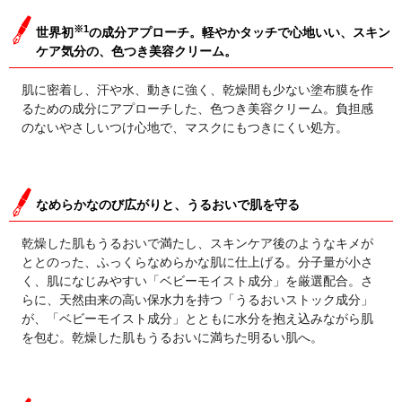
※1
世界初
の成分アプローチ。軽やかタッチで心地いい、スキン
ケア気分の、色つき美容クリーム。
肌に密着し、汗や水、動きに強く、乾燥間も少ない塗布膜を作
るための成分にアプローチした、色つき美容クリーム。負担感
のないやさしいつけ心地で、マスクにもつきにくい処方。
なめらかなのび広がりと、うるおいで肌を守る
乾燥した肌もうるおいで満たし、スキンケア後のようなキメが
ととのった、ふっくらなめらかな肌に仕上げる。分子量が小さ
く、肌になじみやすい「ベビーモイスト成分」を厳選配合。さ
らに、天然由来の高い保水力を持つ「うるおいストック成分」
が、「ベビーモイスト成分」とともに水分を抱え込みながら肌
を包む。乾燥した肌もうるおいに満ちた明るい肌へ。