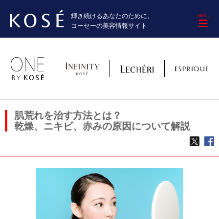
輝き続けるあなたのために。
M
コーセーの美容情報サイト
肌荒れを治す方法とは？
乾燥、ニキビ、赤みの原因について解説
TWE
f