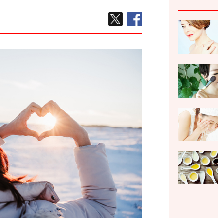
TWEETする
facebook