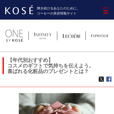
輝き続けるあなたのために。
M
コーセーの美容情報サイト
【年代別おすすめ】
コスメのギフトで気持ちを伝えよう。
喜ばれる化粧品のプレゼントとは？
TWE
f