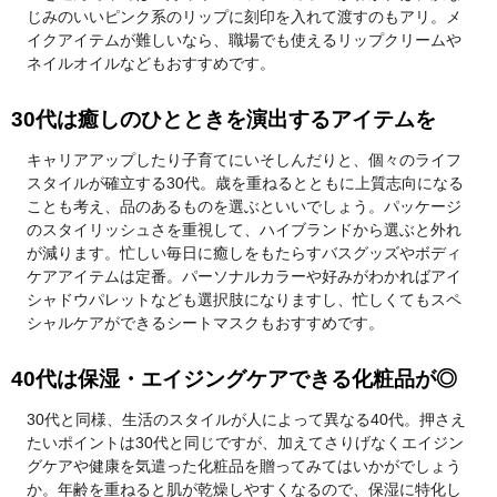
じみのいいピンク系のリップに刻印を入れて渡すのもアリ。メ
イクアイテムが難しいなら、職場でも使えるリップクリームや
ネイルオイルなどもおすすめです。
30代は癒しのひとときを演出するアイテムを
キャリアアップしたり子育てにいそしんだりと、個々のライフ
スタイルが確立する30代。歳を重ねるとともに上質志向になる
ことも考え、品のあるものを選ぶといいでしょう。パッケージ
のスタイリッシュさを重視して、ハイブランドから選ぶと外れ
が減ります。忙しい毎日に癒しをもたらすバスグッズやボディ
ケアアイテムは定番。パーソナルカラーや好みがわかればアイ
シャドウパレットなども選択肢になりますし、忙しくてもスペ
シャルケアができるシートマスクもおすすめです。
40代は保湿・エイジングケアできる化粧品が◎
30代と同様、生活のスタイルが人によって異なる40代。押さえ
たいポイントは30代と同じですが、加えてさりげなくエイジン
グケアや健康を気遣った化粧品を贈ってみてはいかがでしょう
か。年齢を重ねると肌が乾燥しやすくなるので、保湿に特化し