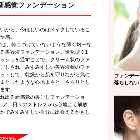
新感覚ファンデーション
いから、今ほしいのはメイクしているこ
ヤ感。
アは、何もつけていないような薄く均一な
る美容液ファンデーション。進化型※1
ッシュを通すことで、クリーム状のファ
ごしされ、みずみずしい美容液状のファ
ットして、乾燥から肌を守りながら気に
ファンデー
まとったような心地よさと、さらりとし
落ちしない
ます。
れ出る新感覚の裏ごしファンデーショ
ウェア。日々のストレスから心地よく解放
かでみずみずしい自分に出会えるかもし