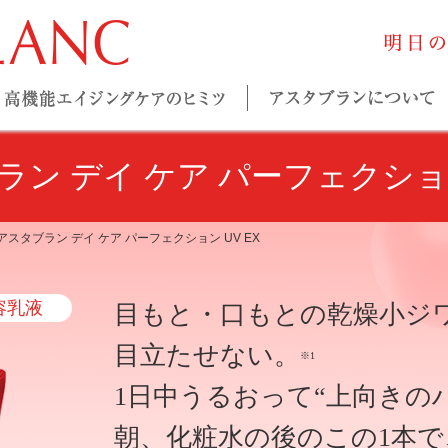
商品一覧
ブラン
デイ ケア パーフェクション
 アスタブラン デイ ケア パーフェクション UV EX
容乳液
目もと・口もとの乾燥小ジ
目立たせない。
※1
1日中うるおって“上向きの
朝、化粧水の後のこの1本で