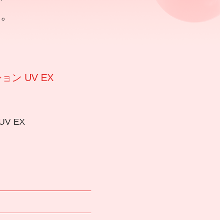
了。
ン UV EX
V EX