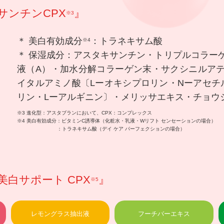
サンチンCPX
』
※3
＊ 美白有効成分
：トラネキサム酸
※4
＊ 保湿成分：アスタキサンチン・トリプルコラー
液（A）・加水分解コラーゲン末・サクシニルア
イタルアミノ酸〔Lーオキシプロリン・Nーアセチ
リン・Lーアルギニン〕・メリッサエキス・チョウ
※3 進化型：アスタブランにおいて、CPX：コンプレックス
※4 美白有効成分：ビタミンC誘導体（化粧水・乳液・Wリフト センセーションの場合）
：トラネキサム酸（デイ ケア パーフェクションの場合）
白サポート CPX
』
※5
レモングラス抽出液
フーチバーエキス