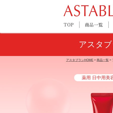
TOP
アスタ
アスタブランHOME
>
商品一覧
>
薬用 日中用美