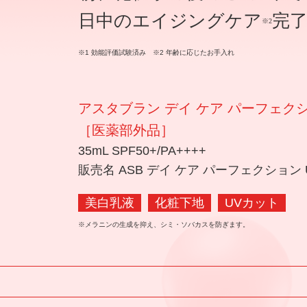
日中のエイジングケア
完
※2
※1 効能評価試験済み ※2 年齢に応じたお手入れ
アスタブラン
デイ ケア パーフェクショ
［医薬部外品］
35mL SPF50+/PA++++
販売名 ASB
デイ ケア パーフェクション U
美白乳液
化粧下地
UVカット
※メラニンの生成を抑え、シミ・ソバカスを防ぎます。