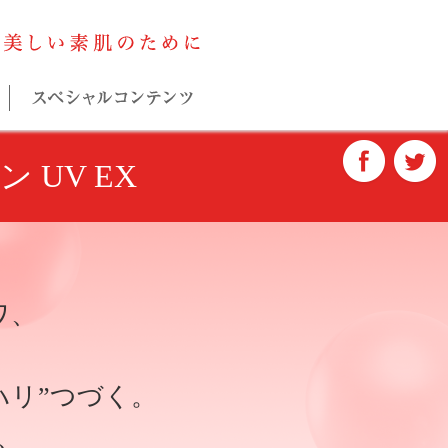
ASTABLANC
高機能エイジングケアのヒミツ
アスタブランについて
スペシャル
F
 UV EX
ワ、
ハリ”つづく。
、