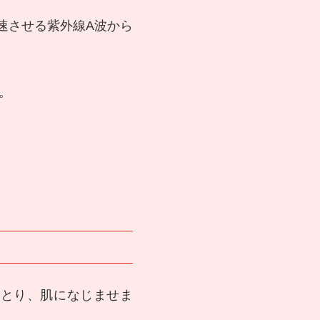
速させる紫外線A波から
。
をとり、肌になじませま