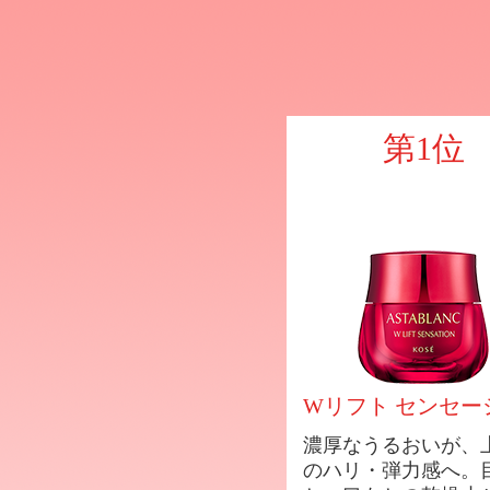
Wリフト
濃厚なうるおいが、
目もと・口もとの乾
第1位
薬用クリーム状美容
※効能評価試験済み
Wリフト センセー
濃厚なうるおいが、
のハリ・弾力感へ。