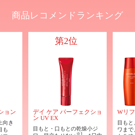
センセーション
商品レコメンドランキング
上向きのハリ・弾力感へ。
※
燥小ジワまで目立たなくする
第2位
液。
ション
デイ ケア パーフェクショ
Wリフ
詳しくはこちら
ン UV EX
上向き
目もと
目もと・口もとの乾燥小ジ
目も
ワまで
※1