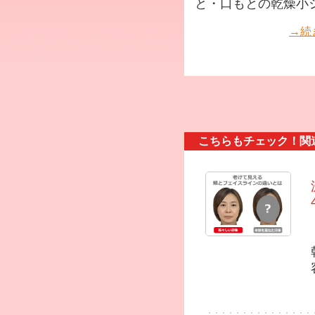
と・口もとの乾燥小ジワ
→続
こちらもチェック！関