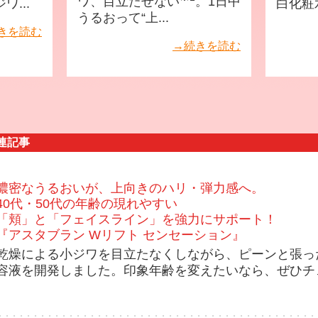
ワ、目立たせない
。1日中
...
白化粧水
ツイート
うるおって“上...
きを読む
→続きを読む
連記事
濃密なうるおいが、上向きのハリ・弾力感へ。
40代・50代の年齢の現れやすい
「頬」と「フェイスライン」を強力にサポート！
『アスタブラン Wリフト センセーション』
乾燥による小ジワを目立たなくしながら、ピーンと張っ
容液を開発しました。印象年齢を変えたいなら、ぜひチ