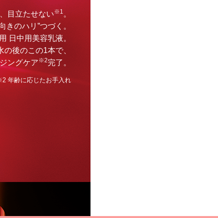
※1
、目立たせない
。
上向きのハリ”つづく。
用 日中用美容乳液。
水の後のこの1本で、
※2
ジングケア
完了。
※2 年齢に応じたお手入れ