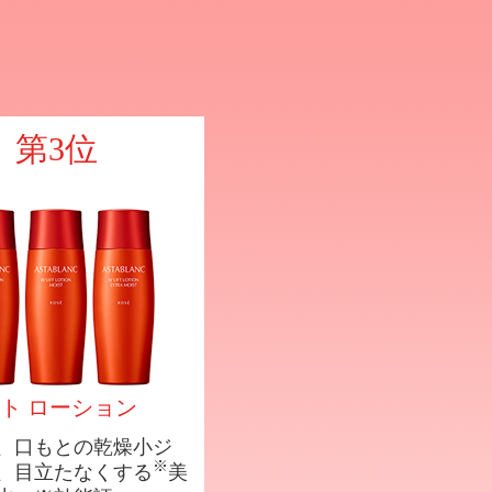
第3位
ト ローション
、口もとの乾燥小ジ
※
、目立たなくする
美