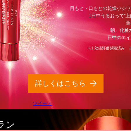
目もと・口もとの乾燥小ジワ
1日中うるおって“
薬
朝、化粧
日中のエイ
※1 効能評価試験済み 
詳しくはこちら
ツイート
ラン