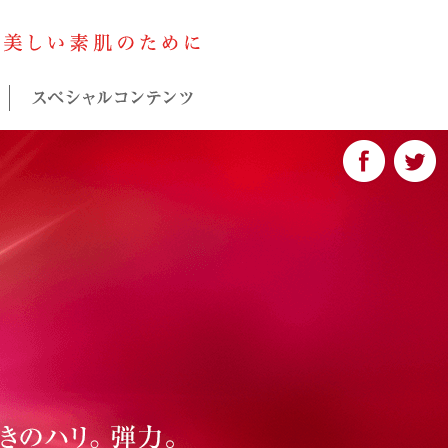
ASTABLANC
高機能エイジングケアのヒミツ
アスタブランについて
スペシャル
F