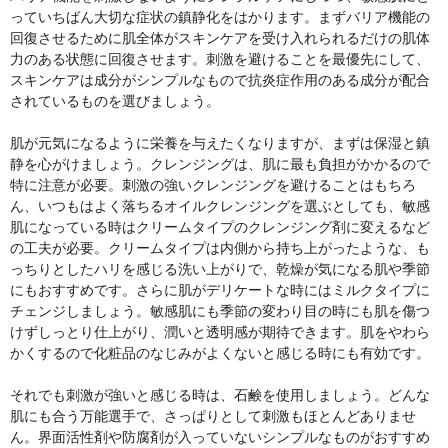
っていちばん大切な症状の鎮静化をはかります。まずバリア機能の
回復させるために肌全体がスキンケアを受け入れられるだけの肌体
力のある状態に回復させます。刺激を避けることを最優先にして、
スキンケアは成分がシンプルなもので抗炎症作用のある成分が配合
されているものを選びましょう。
肌が元気になるように栄養を与えたくなりますが、まずは保湿と鎮
静を心がけましょう。クレンジングは、肌に最も負担がかかるので
特に注意が必要。刺激の強いクレンジングを避けることはもちろ
ん、いつもはよく落ちるオイルクレンジングを選ぶとしても、敏感
肌になっている時はクリームタイプのクレンジング剤に変えるなど
の工夫が必要。クリームタイプは内側から持ち上がったような、も
っちりとしたハリを感じる洗い上がりで、乾燥が気になる肌や季節
にもおすすめです。さらに肌がデリケートな時にはミルクタイプに
チェンジしましょう。敏感肌にも季節の変わり目の時にも肌を傷つ
けずしっとり仕上がり、潤いと透明感が期待できます。肌をやわら
かくするので化粧品のなじみがよくないと感じる時にも有効です。
それでも刺激が強いと感じる時は、石鹸を使用しましょう。どんな
肌にも合う万能選手で、さっぱりとして刺激もほとんどありませ
ん。界面活性剤や防腐剤が入っていないシンプルなものがおすすめ