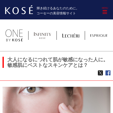
輝き続けるあなたのために。
M
コーセーの美容情報サイト
大人になるにつれて肌が敏感になった人に。
敏感肌にベストなスキンケアとは？
TWE
f