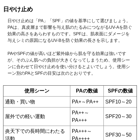
日やけ止め
日やけ止めは「PA」「SPF」の値を基準にして選びましょう。
PAは、真皮層まで影響を与え肌のたるみにつながるUV-Aを防ぐ
効果の高さをあらわすものです。SPFは、肌表面にダメージを
与えシミの原因になるUV-Bを防ぐ効果の長さを示します。
PAやSPFの値が高いほど紫外線から肌を守る効果は強いです
が、そのぶん肌への負担が大きくなってしまうため、使用シー
ンに合わせて日やけ止めを使い分けるとよいでしょう。使用シ
ーン別のPAとSPFの目安は次のとおりです。
使用シーン
PAの数値
SPFの数値
通勤・買い物
PA+～PA++
SPF10～20
PA++～
屋外での軽い運動
SPF20～30
PA+++
炎天下での長時間にわたる
PA+++～
SPF30～50
活動
PA++++