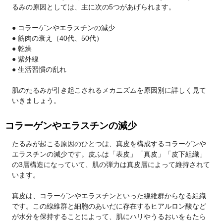
るみの原因としては、主に次の5つがあげられます。
● コラーゲンやエラスチンの減少
● 筋肉の衰え（40代、50代）
● 乾燥
● 紫外線
● 生活習慣の乱れ
肌のたるみが引き起こされるメカニズムを原因別に詳しく見て
いきましょう。
コラーゲンやエラスチンの減少
たるみが起こる原因のひとつは、真皮を構成するコラーゲンや
エラスチンの減少です。皮ふは「表皮」「真皮」「皮下組織」
の3層構造になっていて、肌の弾力は真皮層によって維持されて
います。
真皮は、コラーゲンやエラスチンといった線維群からなる組織
です。この線維群と細胞のあいだに存在するヒアルロン酸など
が水分を保持することによって、肌にハリやうるおいをもたら