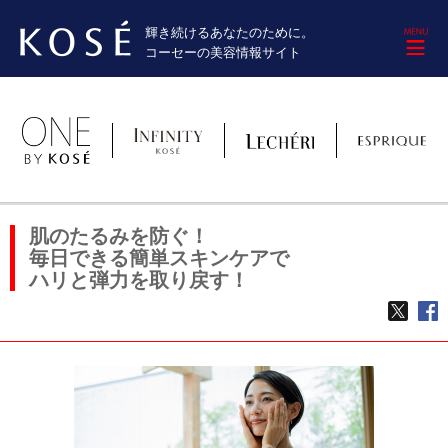
輝き続けるあなたのために。
M
コーセーの美容情報サイト
肌のたるみを防ぐ！
毎日できる簡単スキンケアで
ハリと弾力を取り戻す！
TWE
f