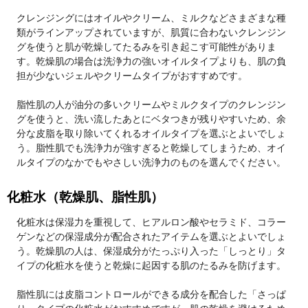
クレンジングにはオイルやクリーム、ミルクなどさまざまな種
類がラインアップされていますが、肌質に合わないクレンジン
グを使うと肌が乾燥してたるみを引き起こす可能性がありま
す。乾燥肌の場合は洗浄力の強いオイルタイプよりも、肌の負
担が少ないジェルやクリームタイプがおすすめです。
脂性肌の人が油分の多いクリームやミルクタイプのクレンジン
グを使うと、洗い流したあとにベタつきが残りやすいため、余
分な皮脂を取り除いてくれるオイルタイプを選ぶとよいでしょ
う。脂性肌でも洗浄力が強すぎると乾燥してしまうため、オイ
ルタイプのなかでもやさしい洗浄力のものを選んでください。
化粧水（乾燥肌、脂性肌）
化粧水は保湿力を重視して、ヒアルロン酸やセラミド、コラー
ゲンなどの保湿成分が配合されたアイテムを選ぶとよいでしょ
う。乾燥肌の人は、保湿成分がたっぷり入った「しっとり」タ
イプの化粧水を使うと乾燥に起因する肌のたるみを防げます。
脂性肌には皮脂コントロールができる成分を配合した「さっぱ