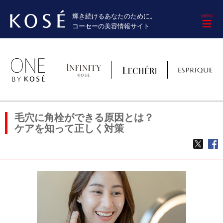
輝き続けるあなたのために。
M
コーセーの美容情報サイト
毛穴に角栓ができる原因とは？
ケアを知って正しく対策
TWE
f