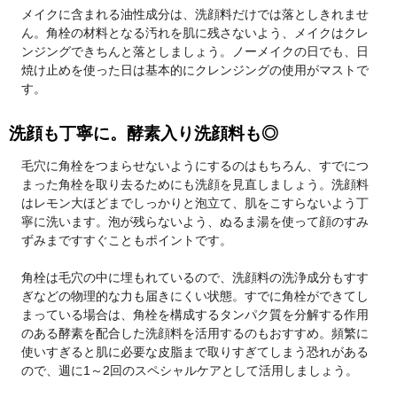
メイクに含まれる油性成分は、洗顔料だけでは落としきれませ
ん。角栓の材料となる汚れを肌に残さないよう、メイクはクレ
ンジングできちんと落としましょう。ノーメイクの日でも、日
焼け止めを使った日は基本的にクレンジングの使用がマストで
す。
洗顔も丁寧に。酵素入り洗顔料も◎
毛穴に角栓をつまらせないようにするのはもちろん、すでにつ
まった角栓を取り去るためにも洗顔を見直しましょう。洗顔料
はレモン大ほどまでしっかりと泡立て、肌をこすらないよう丁
寧に洗います。泡が残らないよう、ぬるま湯を使って顔のすみ
ずみまですすぐこともポイントです。
角栓は毛穴の中に埋もれているので、洗顔料の洗浄成分もすす
ぎなどの物理的な力も届きにくい状態。すでに角栓ができてし
まっている場合は、角栓を構成するタンパク質を分解する作用
のある酵素を配合した洗顔料を活用するのもおすすめ。頻繁に
使いすぎると肌に必要な皮脂まで取りすぎてしまう恐れがある
ので、週に1～2回のスペシャルケアとして活用しましょう。