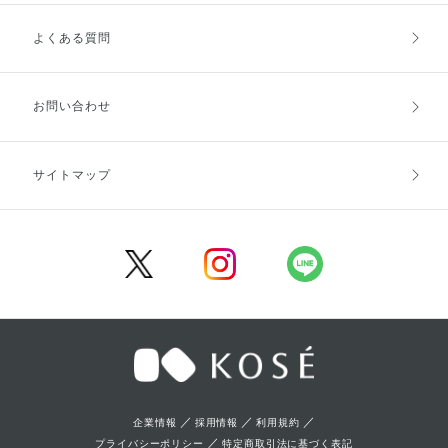
よくある質問
ご利用ガイドトップ
ご注文方法
お支払方法
送料・配送
お問い合わせ
キャンセル・返品・交換
ポイント・クーポン
サイトマップ
定期お届け便
商品レビュー
会員登録
／
／
／
企業情報
採用情報
利用規約
／
プライバシーポリシー
特定商取引法に基づく表記