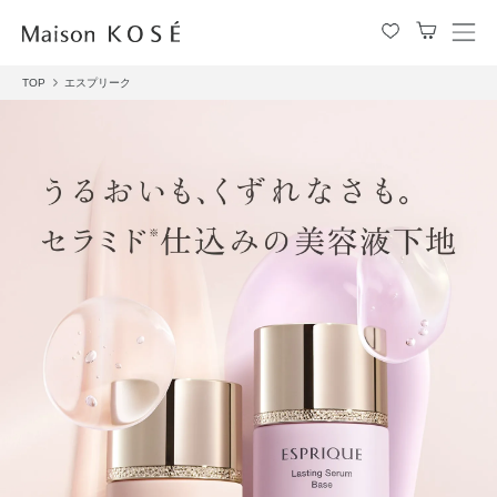
メ
ニ
TOP
エスプリーク
ュ
ー
を
開
閉
す
る