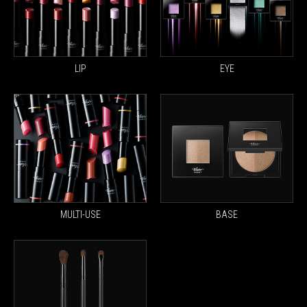
LIP
EYE
MULTI-USE
BASE