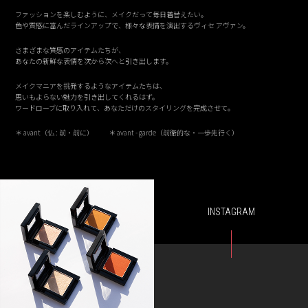
ファッションを楽しむように、メイクだって毎日着替えたい。
色や質感に富んだラインアップで、様々な表情を演出するヴィセ アヴァン。
さまざまな質感のアイテムたちが、
あなたの新鮮な表情を次から次へと引き出します。
メイクマニアを挑発するようなアイテムたちは、
思いもよらない魅力を引き出してくれるはず。
ワードローブに取り入れて、あなただけのスタイリングを完成させて。
＊ avant（仏 : 前・前に） ＊ avant - garde（前衛的な・一歩先行く）
INSTAGRAM