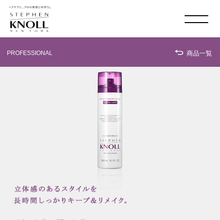
MADISON AVE. & 58
TH
SHOP LIST
PROFESSIONAL
商品一覧
ONLINE SHOP