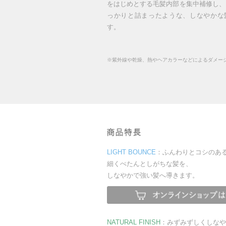
をはじめとする毛髪内部を集中補修し、
っかりと詰まったような、しなやかな
す。
※紫外線や乾燥、熱やヘアカラーなどによるダメージ
LIGHT BOUNCE
：ふんわりとコシのあ
細くぺたんとしがちな髪を、
しなやかで強い髪へ導きます。
NATURAL FINISH
：みずみずしくしなや