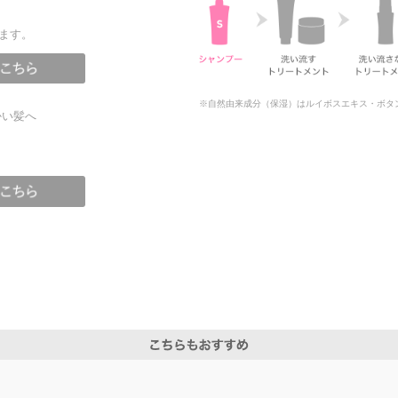
す。​
※自然由来成分（保湿）はルイボスエキス・ボタ
かい髪へ