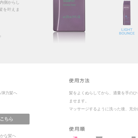
内側からし
髪を叶えま
​
る弾力髪へ
髪をよくぬらしてから、適量を手のひ
ませます。
マッサージするように洗った後、充分
かな髪へ