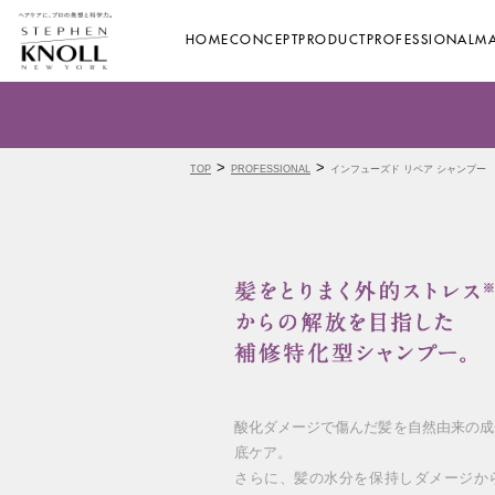
HOME
CONCEPT
PRODUCT
PROFESSIONAL
MA
>
>
TOP
PROFESSIONAL
インフューズド リペア シャンプー
酸化ダメージで傷んだ髪を自然由来の成
底ケア。​
さらに、髪の水分を保持しダメージから