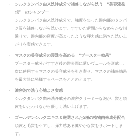
・
シルクタンパク由来洗浄成分で補修しながら洗う “美容液発
想” のシャンプー
シルクタンパク由来洗浄成分で、強度を失った髪内部のタンパ
ク質を補修しながら洗います。すすいだ瞬間からなめらかな指
通りで、髪内部の密度が高まったような弾力感に満ちた洗い上
がりを実感できます。
・
マスクの美容成分の浸透を高める “ブースター効果”
ブースター成分がすすぎ後の髪表面に薄いヴェールを形成し、
次に使用するマスクの美容成分を引き寄せ、マスクの補修効果
を最大限に発揮するベースをととのえます。
・
濃密泡で洗う心地よさ実感
シルクタンパク由来洗浄成分の濃密クリーミーな泡が、髪と頭
皮をいたわりながら優しく洗い上げます。
・
ゴールデンシルクエキス＆厳選された5種の植物由来成分配合
頭皮と毛髪をケアし、弾力感ある健やかな髪をサポートしま
す。