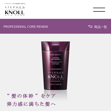
MADISON AVE. & 58
TH
SHOP LIST
PROFESSIONAL CORE RENEW
商品一覧
ONLINE SHOP