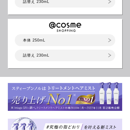
詰替え 230mL
本体 250mL
詰替え 230mL