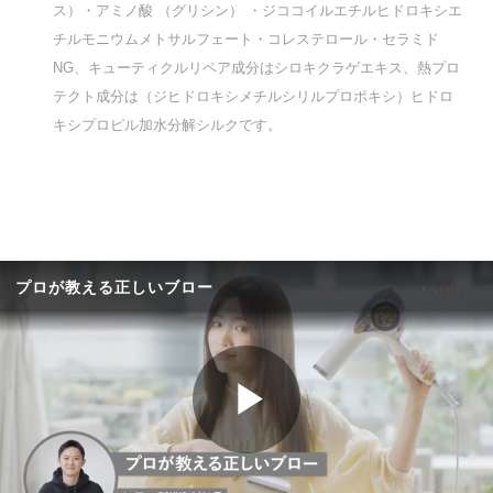
ス）・アミノ酸 （グリシン） ・ジココイルエチルヒドロキシエ
チルモニウムメトサルフェート・コレステロール・セラミド
NG、キューティクルリペア成分はシロキクラゲエキス、熱プロ
テクト成分は（ジヒドロキシメチルシリルプロポキシ）ヒドロ
キシプロピル加水分解シルクです。