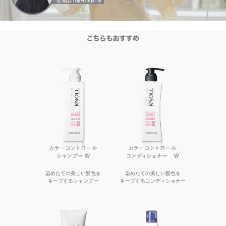
染めたての美しい髪色を
染めたての美しい髪色を
キープするシャンプー
キープするコンディショナー