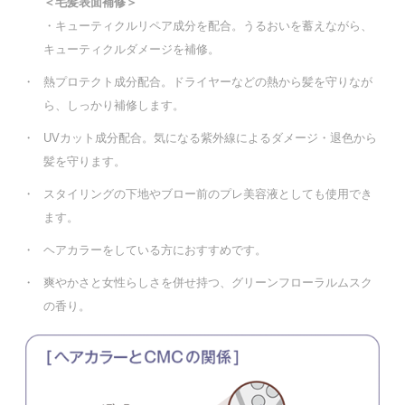
＜毛髪表面補修＞
・キューティクルリペア成分を配合。うるおいを蓄えながら、
キューティクルダメージを補修。
・
熱プロテクト成分配合。ドライヤーなどの熱から髪を守りなが
ら、しっかり補修します。
・
UVカット成分配合。気になる紫外線によるダメージ・退色から
髪を守ります。
・
スタイリングの下地やブロー前のプレ美容液としても使用でき
ます。
・
ヘアカラーをしている方におすすめです。
・
爽やかさと女性らしさを併せ持つ、グリーンフローラルムスク
の香り。