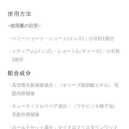
<
使用量の目安
>
・
ベリーショート・ショート(メンズ)：
小豆粒1個分
・
ミディアム(メンズ),・ショート(レディース)：
小豆粒
2個分
・
高浸透毛髪補修成分：
〔オリーブ脂肪酸エチル〕 毛
髪内部補修
・
キューティクルリペア成分：
〔ワサビノキ種子油〕
毛髪外部補修
・
ホールドセット成分：
マイクロクリスタリンワック