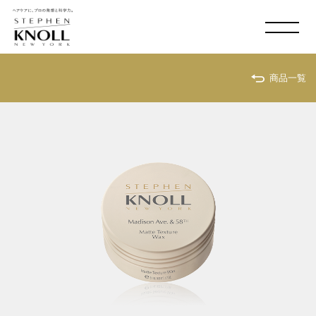
MADISON AVE. & 58
TH
SHOP LIST
商品一覧
ONLINE SHOP