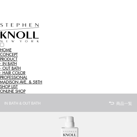
HOME
CONCEPT
PRODUCT
- IN BATH
- OUT BATH
- HAIR COLOR
PROFESSIONAL
MADISON AVE. & 58
TH
SHOP LIST
ONLINE SHOP
IN BATH & OUT BATH
商品一覧