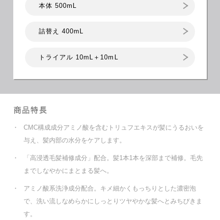
本体 500mL
詰替え 400mL
トライアル 10mL＋10mL
・
CMC構成成分アミノ酸を含むトリュフエキスが髪にうるおいを
与え、髪内部の水分をケアします。
・
「高浸透毛髪補修成分」配合。髪1本1本を深部まで補修。毛先
までしなやかにまとまる髪へ。
・
アミノ酸系洗浄成分配合。キメ細かくもっちりとした濃密泡
で、洗い流しなめらかにしっとりツヤやかな髪へとみちびきま
す。