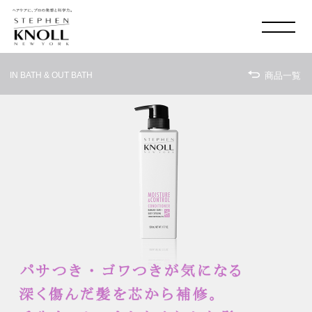
MADISON AVE. & 58
TH
SHOP LIST
IN BATH & OUT BATH
商品一覧
ONLINE SHOP