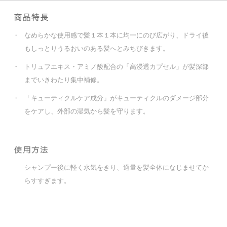
・
なめらかな使用感で髪１本１本に均一にのび広がり、ドライ後
もしっとりうるおいのある髪へとみちびきます。
・
トリュフエキス・アミノ酸配合の「高浸透カプセル」が髪深部
までいきわたり集中補修。
・
「キューティクルケア成分」がキューティクルのダメージ部分
をケアし、外部の湿気から髪を守ります。
シャンプー後に軽く水気をきり、適量を髪全体になじませてか
らすすぎます。