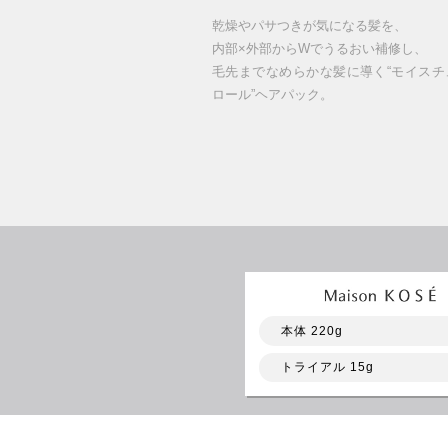
乾燥やパサつきが気になる髪を、
内部×外部からWでうるおい補修し、
毛先までなめらかな髪に導く“モイスチ
ロール”ヘアパック。
本体 220g
トライアル 15g