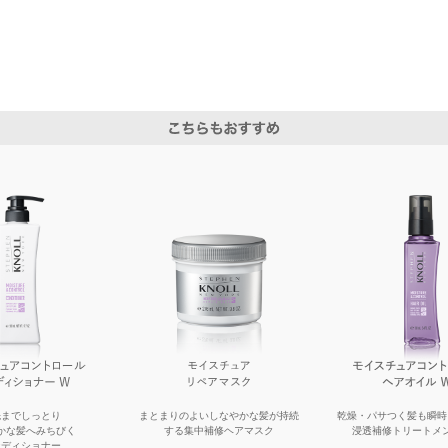
先までしっとり
まとまりのよいしなやかな髪が持続
乾燥・パサつく髪も瞬時
かな髪へみちびく
する集中補修ヘアマスク
浸透補修トリートメ
ンディショナー