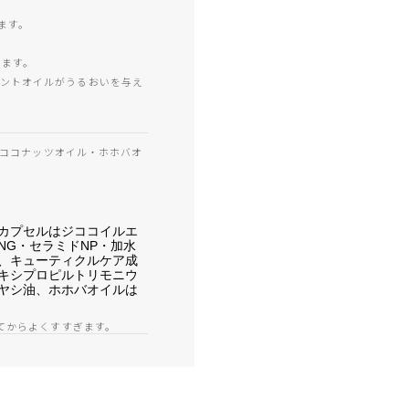
ます。
します。
エントオイルがうるおいを与え
ココナッツオイル・ホホバオ
カプセルはジココイルエ
G・セラミドNP・加水
、キューティクルケア成
キシプロピルトリモニウ
ヤシ油、ホホバオイルは
てからよくすすぎます。