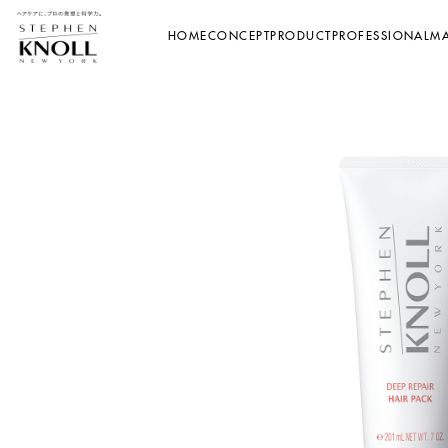
HOME
CONCEPT
PRODUCT
PROFESSIONAL
MA