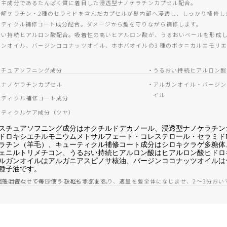
の主成分であるたんぱく質に着目した浸透型ナノケラチンカプセル配合。
分解ケラチン・2種のセラミドを含んだカプセルが髪内部へ浸透し、しっかり補修し
ーティクル補修コート成分配合。ダメージから髪を守りながら補修します。
おい持続ヒアルロン酸配合。吸着性の高いヒアルロン酸が、うるおいベールを形成
ガンオイル、バージンココナッツオイル、ホホバオイルの3 種のボタニカルエモリ
。
スチュアソフニング成分
・
うるおい持続ヒアルロン酸
型ナノケラチンカプセル
・
アルガンオイル・バージン
イル
ーティクル補修コート成分
ーティクルケア成分（ツヤ）
スチュアソフニング成分はオクチルドデカノール、浸透型ナノケラチン
ドロキシエチルモニウムメトサルフェート・コレステロール・セラミドN
ラチン（羊毛）、キューティクル補修コート成分はシロキクラゲ多糖体
ェニルトリメチコン、うるおい持続ヒアルロン酸はヒアルロン酸ヒドロ
ルガンオイルはアルガニアスピノサ核油、バージンココナッツオイルは
種子油です。
2回を目安に、シャンプー後軽く水気をきり、適量を髪全体になじませ、2～3分おい
状態に合わせて毎日使うこともできます。