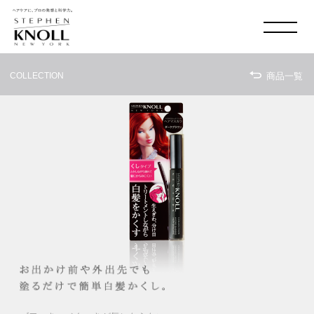
MADISON AVE. & 58
TH
SHOP LIST
COLLECTION
商品一覧
ONLINE SHOP