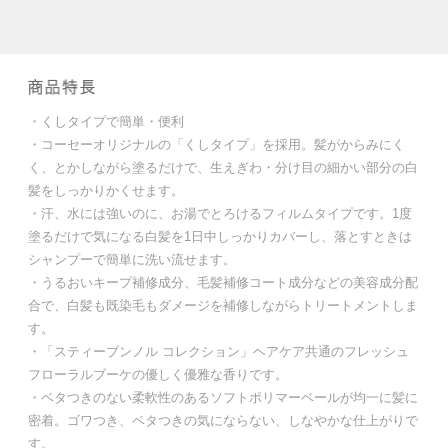
・くしタイプで簡単・便利
・コーセーオリジナルの「くしタイプ」を採用。髪がからみにく
く、とかしながら塗るだけで、生えぎわ・分け目の細かい部分の白
髪をしっかりかくせます。
・汗、水には強いのに、お湯でとろけるフィルムタイプです。1度
塗るだけで気になる白髪を1日中しっかりカバーし、落とすときは
シャンプーで簡単に洗い流せます。
・うるおいキープ補修成分、毛髪補修コート成分などの美容成分配
合で、白髪も既染毛もダメージを補修しながらトリートメントしま
す。
・「スティーブンノル コレクション」ヘアケア共通のフレッシュ
フローラルブーケの優しく優雅な香りです。
・ベタつきのない柔軟性のあるソフトポリマーベールが均一に髪に
密着。ゴワつき、ベタつきの気にならない、しなやかな仕上がりで
す。