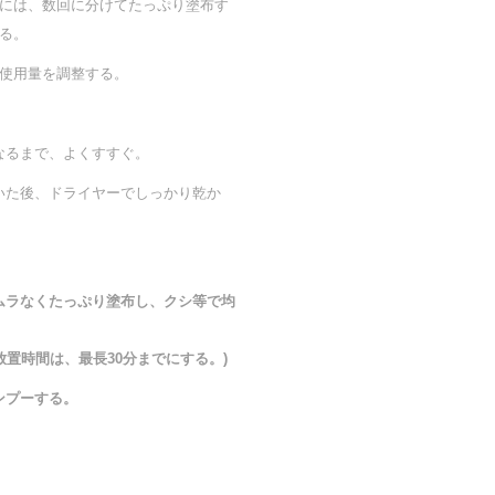
には、数回に分けてたっぷり塗布す
る。
使用量を調整する。
なるまで、よくすすぐ。
いた後、ドライヤーでしっかり乾か
ムラなくたっぷり塗布し、クシ等で均
(放置時間は、最長30分までにする。)
ンプーする。