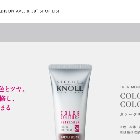
DISON AVE. & 58
TH
SHOP LIST
ト