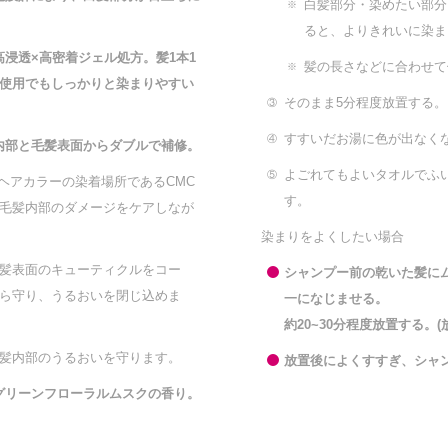
白髪部分・染めたい部分
※
。
ると、よりきれいに染ま
浸透×高密着ジェル処方。髪1本1
髪の長さなどに合わせて
※
の使用でもしっかりと染まりやすい
そのまま5分程度放置する。
③
すすいだお湯に色が出なく
④
内部と毛髪表面からダブルで補修。
よごれてもよいタオルでふ
⑤
。ヘアカラーの染着場所であるCMC
す。
毛髪内部のダメージをケアしなが
染まりをよくしたい場合
髪表面のキューティクルをコー
シャンプー前の乾いた髪に
ら守り、うるおいを閉じ込めま
一になじませる。
約20~30分程度放置する。
髪内部のうるおいを守ります。
放置後によくすすぎ、シャ
グリーンフローラルムスクの香り。