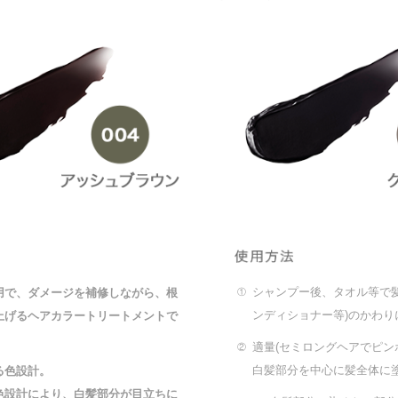
シャンプー後、タオル等で
用で、ダメージを補修しながら、根
①
ンディショナー等)のかわり
上げるヘアカラートリートメントで
適量(セミロングヘアでピン
②
白髪部分を中心に髪全体に
る色設計。
色設計により、白髪部分が目立ちに