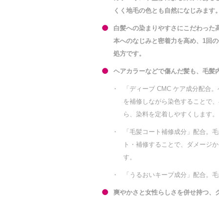
くく地毛の色とも自然になじみます
白髪への染まりやすさにこだわった高
本へのなじみと密着力を高め、1回
処方です。
ヘアカラーなどで傷んだ髪も、毛髪
・
「ディーブ CMC ケア成分配合
を補修しながら染色することで、
ら、染料を定着しやすくします。
・
「毛髪コート補修成分」配合。毛
ト・補修することで、ダメージか
す。
・
「うるおいキープ成分」配合。毛
爽やかさと女性らしさを併せ持つ、