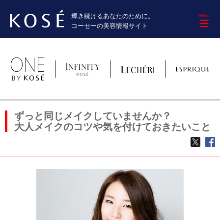
輝き続けるあなたのために。
M
コーセーの美容情報サイト
ずっと同じメイクしていませんか？
大人メイクのコツや気を付けておきたいこと
TWE
f