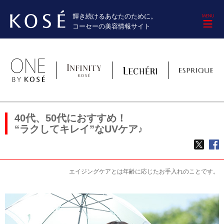
輝き続けるあなたのために。
M
コーセーの美容情報サイト
40代、50代におすすめ！
“ラクしてキレイ”なUVケア♪
TWE
f
エイジングケアとは年齢に応じたお手入れのことです。