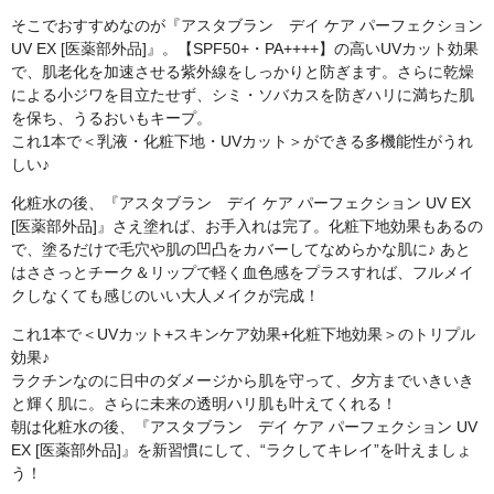
そこでおすすめなのが『アスタブラン デイ ケア パーフェクション
UV EX [医薬部外品]』。【SPF50+・PA++++】の高いUVカット効果
で、肌老化を加速させる紫外線をしっかりと防ぎます。さらに乾燥
による小ジワを目立たせず、シミ・ソバカスを防ぎハリに満ちた肌
を保ち、うるおいもキープ。
これ1本で＜乳液・化粧下地・UVカット＞ができる多機能性がうれ
しい♪
化粧水の後、『アスタブラン デイ ケア パーフェクション UV EX
[医薬部外品]』さえ塗れば、お手入れは完了。化粧下地効果もあるの
で、塗るだけで毛穴や肌の凹凸をカバーしてなめらかな肌に♪ あと
はささっとチーク＆リップで軽く血色感をプラスすれば、フルメイ
クしなくても感じのいい大人メイクが完成！
これ1本で＜UVカット+スキンケア効果+化粧下地効果＞のトリプル
効果♪
ラクチンなのに日中のダメージから肌を守って、夕方までいきいき
と輝く肌に。さらに未来の透明ハリ肌も叶えてくれる！
朝は化粧水の後、『アスタブラン デイ ケア パーフェクション UV
EX [医薬部外品]』を新習慣にして、“ラクしてキレイ”を叶えましょ
う！