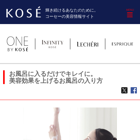
輝き続けるあなたのために。
M
コーセーの美容情報サイト
お風呂に入るだけでキレイに。
美容効果を上げるお風呂の入り方
TWE
f