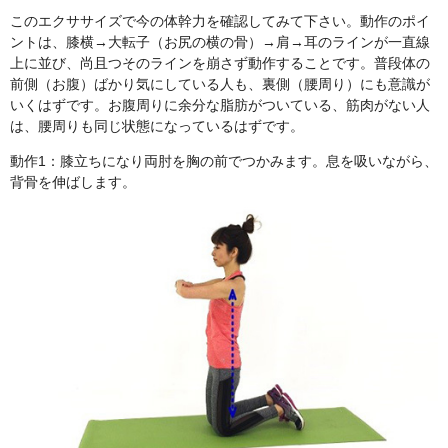
このエクササイズで今の体幹力を確認してみて下さい。動作のポイ
ントは、膝横→大転子（お尻の横の骨）→肩→耳のラインが一直線
上に並び、尚且つそのラインを崩さず動作することです。普段体の
前側（お腹）ばかり気にしている人も、裏側（腰周り）にも意識が
いくはずです。お腹周りに余分な脂肪がついている、筋肉がない人
は、腰周りも同じ状態になっているはずです。
動作1：膝立ちになり両肘を胸の前でつかみます。息を吸いながら、
背骨を伸ばします。