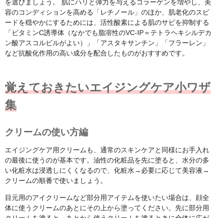
を選びましょう。 肌にハリと弾力を与えるコラーゲンを増やし、美
容のコンディションを高める「レチノール」のほか、肌老化のスピ
ードを穏やかにするためには、活性酸素による肌のサビを抑制する
「ビタミンC誘導体（なかでも脂溶性のVC-IP＝テトラヘキシルデカ
ン酸アスコルビルがよい）」「アスタキサンチン」「フラーレン」
など抗酸化作用の高い成分を配合したものがおすすめです。
覚えておきたいエイジングケア小ワザ
集
クリームの使い方編
エイジングケア用クリームも、通常のスキンケアと同様にお手入れ
の最後に使うのが基本です。油性の化粧品を先に塗ると、水分の多
い化粧水は浸透しにくくなるので、化粧水→必要に応じて美容液→
クリームの順番で使いましょう。
目元用のアイクリームなど部分用アイテムを使いたい場合は、顔全
体に使うクリームのあとにその上から塗ってください。先に部分用