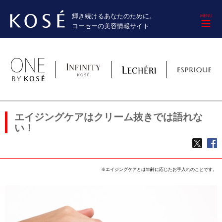
輝き続けるあなたのために。
M
コーセーの美容情報サイト
エイジングケアはクリーム抜きでは語れな
い！
TWE
f
※エイジングケアとは年齢に応じたお手入れのことです。