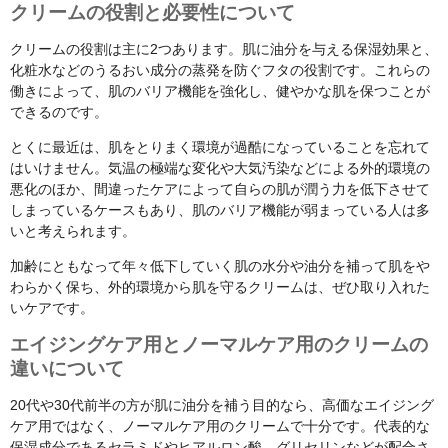
クリームの役割と必要性について
クリームの役割は主に2つあります。肌に油分を与える保湿効果と、
化粧水などのうるおい成分の蒸発を防ぐフタの役割です。これらの
働きによって、肌のバリア機能を強化し、健やかな肌を保つことが
できるのです。
とくに最近は、肌をとりまく環境が過酷になっていることを忘れて
はいけません。気温の極端な変化や大気汚染などによる外的環境の
悪化のほか、間違ったケアによって自らの肌が潤う力を低下させて
しまっているケースもあり、肌のバリア機能が弱まっている人は多
いと考えられます。
加齢にともなって年々低下していく肌の水分や油分を補って肌をや
わらかく保ち、外的環境から肌を守るクリームは、ぜひ取り入れた
いケアです。
エイジングケア用とノーマルケア用のクリームの
違いについて
20代や30代前半の方が肌に油分を補う目的なら、高価なエイジング
ケア用ではなく、ノーマルケア用のクリームで十分です。代表的な
保湿成分であるセラミドやヒアルロン酸、グリセリンなどが配合さ