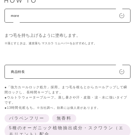
more
まつ毛を持ち上げるように塗布します。
※落とすときは、速攻落ち マスカラ リムーバーをおすすめします。
商品特長
●「強力カールロック処方」採用。まつ毛を根もとからカールアップして瞬
間ロックし、長時間キープします。
●ウルトラウォータープルーフ。蒸し暑さや汗・皮脂・涙・水に強いタイプ
です。
●13時間化粧もち。
※当社調べ。効果には個人差があります。
パラベンフリー
無香料
5種のオーガニック植物抽出成分・スクワラン（エ
モリエント）配合