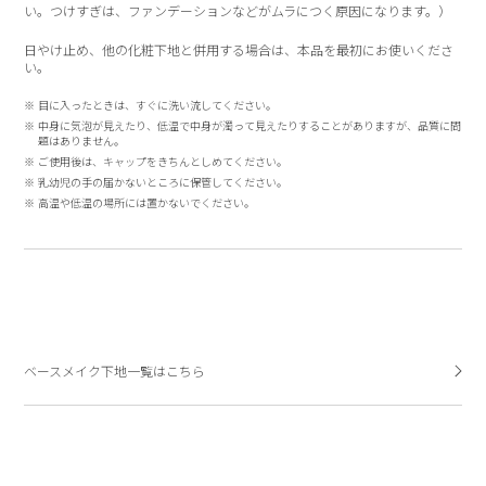
い。つけすぎは、ファンデーションなどがムラにつく原因になります。）
日やけ止め、他の化粧下地と併用する場合は、本品を最初にお使いくださ
い。
目に入ったときは、すぐに洗い流してください。
中身に気泡が見えたり、低温で中身が濁って見えたりすることがありますが、品質に問
題はありません。
ご使用後は、キャップをきちんとしめてください。
乳幼児の手の届かないところに保管してください。
高温や低温の場所には置かないでください。
ベースメイク下地一覧はこちら