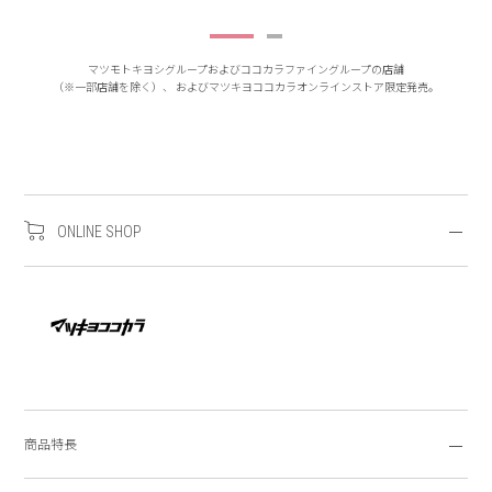
マツモトキヨシグループおよびココカラファイングループの店舗
（※一部店舗を除く）、
およびマツキヨココカラオンラインストア限定発売。
ONLINE SHOP
商品特長