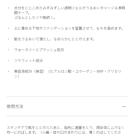
水分をとじこめたみずみずしい透明ジェルがうるおいチャージ＆長時
間キープ。
ぷるんとしたツヤ肌続く。
上に重ねる下地やファンデーションを密着させて、もちを高めます。
肌をうるおいで満たし、なめらかにととのえます。
ウォータリースプラッシュ処方
ツヤフィット成分
美容液成分（保湿）〔ヒアルロン酸・コラーゲン・NMF・グリセリ
ン〕
使用方法
スキンケアで肌をととのえたあと、指先に適量をとり、顔全体にムラなく
均一にのばします。（小鼻・目や口のまわりには、薄くのばしてくださ