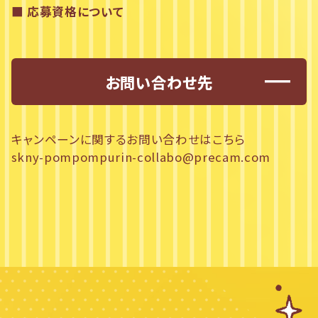
発
■ 応募資格について
表
の
他アカウントの投稿を盗用した応募はキャンペーン対象外と
案
内
なります。
を
本キャンペーンへの参加は複数回できますが、当選は一人1回
掲
お問い合わせ先
までです。
載
し
本キャンペーン実施期間中はスティーブンノル公式
て
X（@skny_jp）のアカウントのフォローを外す行為、または
い
ご自身のXのIDを変更はしないようお願いいたします。
ま
キャンペーンに関するお問い合わせはこちら
弊社関係者及び本キャンペーン関係者の応募はできません。
す
。
ご応募は日本国内にお住まいの方（発送先住所が日本国内）
skny-pompompurin-collabo@precam.com
に限らせていただきます。
未成年の方は、親権者の方に本応募要項の内容に同意いただ
いた上で、キャンペーンへのご応募をお願いいたします。
■ 当選について
当選された方にはスティーブンノル公式X（@skny_jp）より
DMにてご連絡いたします。当選DMの送付は2026年8月下旬
以降を予定しております。偽アカウントからのDMにはくれぐ
れもご注意ください。
アカウントの凍結、削除、X IDの変更等の理由によりDMが送