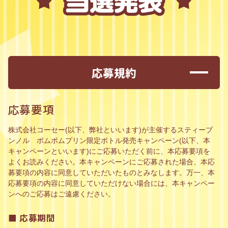
リ
ン
の
A
R
フ
レ
ー
ム
応募規約
を
プ
レ
ゼ
応募要項
ン
ト
し
株式会社コーセー(以下、弊社といいます)が主催するスティーブ
、
抽
ンノル ポムポムプリン限定ボトル発売キャンペーン(以下、本
選
キャンペーンといいます)にご応募いただく前に、本応募要項を
で
よくお読みください。本キャンペーンにご応募された場合、本応
1
0
募要項の内容に同意していただいたものとみなします。万一、本
0
応募要項の内容に同意していただけない場合には、本キャンペー
名
ンへのご応募はご遠慮ください。
様
に
ホ
■ 応募期間
イ