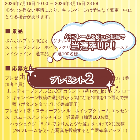
ッ
2026年7月16日 10:00 ～ 2026年8月15日 23:59
プ
※やむを得ない事情により、キャンペーンは予告なく変更・中止
ク
リ
となる場合があります。
ー
ム
■ 景品
エ
ッ
セ
ポムポムプリン限定オリジナルARフレーム：参加者全員
ン
スティーブンノル ホイップクリーム エッセンス スムースア
ス
ンドシャイン 通常品：抽選100名様
を
プ
レ
■ 応募方法
ゼ
ン
プレゼント①：ポムポムプリン限定オリジナルARフレーム（参
ト
加者全員）
し
ま
スティーブンノル公式Xアカウント（@skny_jp）をフォロー
す
キャンペーン投稿の選択肢から気になる特徴を1つ選んで投
。
稿（ボタンをタップして参加完了）
応
募
プレゼント②：スティーブンノル ホイップクリーム エッセン
方
ス スムースアンドシャイン 通常品（抽選100名様）
法
ハッシュタグ「#ノルでぷりんとツヤ髪」をつけてXに投稿
と
（ARフレームを使った写真を投稿すると当選確率アップ！）
当
選