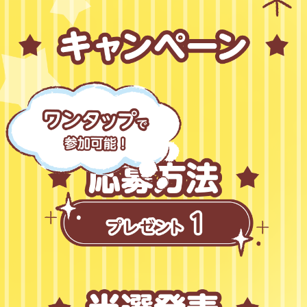
キ
ャ
ン
ペ
ー
ン
で
は
、
応
募
者
全
員
に
ポ
ム
ポ
ム
プ