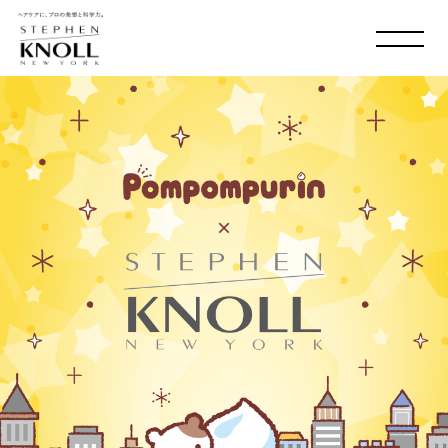
MADISON AVE. & 58
TH
SHOP LIST
ONLINE SHOP