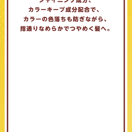
い場合には、ご当選を無効とさせていただきます。
本キャンペーンの当選権利を、他の人に譲渡することはでき
ません。
本事務局へのお問い合わせは2026年9月30日までとなりま
す。
■ 個人情報について
弊社は、当選者様にご提供いただいたこれらの情報を賞品送付、
および賞品送付に必要な諸連絡のためにのみ使用し、その他の目
的には一切使用いたしません。
お預かりした個人情報は、当社が責任を持って管理いたします。
個人情報の取り扱い全般に関しては下記のリンク先ページをご覧
ください。
https://corp.kose.co.jp/ja/privacy/
■ その他
賞品の換金および権利の譲渡はできません。
景品獲得の権利は応募者ご本人様のみ有効です。景品の転売
は一切禁止いたします。
ご応募の際のインターネット接続料および通信費はご自身の