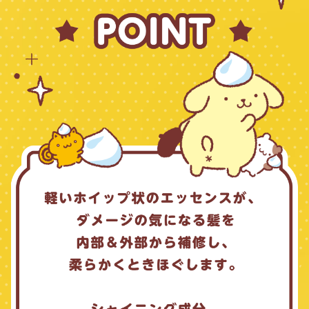
れない場合は、当選を無効とさせていただきます。
当選された方は、発送先情報確認のため、メゾンコーセーへ
の会員登録が必要となります。
当選のご連絡後、期日までに必要な情報をご提供いただけな
い場合、当選を無効とさせていただきます。
ご提供情報に誤りがあるために賞品を送付できない場合（誤
送信された場合を含みます）、当選を無効とさせていただき
ますのでご注意ください。
当選に関するお問い合わせにはお答えいたしかねます。
景品の送付先として同一の住所や、電話番号が複数登録され
た場合、ご登録いただいた日時が最後の宛先のみを有効とさ
せていただきます。
景品のお届けは2026年9月上旬以降を予定しています。
景品の着日指定はできませんので、あらかじめご了承くださ
い。
諸般の事情で景品のお届けが遅れる場合がございます。あら
かじめご了承ください。
郵送中の紛失等の事故については当社で責任を負いかねます
のでご了承ください。
景品のお届けは日本国内に限らせていただきます。
住所、転居先不明・長期不在などにより景品をお届けできな