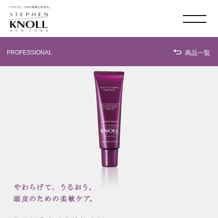
MADISON AVE. & 58
TH
SHOP LIST
PROFESSIONAL
商品一覧
ONLINE SHOP