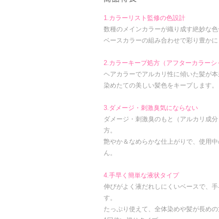
1.カラーリスト監修の⾊設計
数種のメインカラーが織り成す絶妙な色
ベースカラーの組み合わせで彩り豊かに
2.カラーキープ処⽅（アフターカラー
ヘアカラーでアルカリ性に傾いた髪が本
染めたての美しい髪色をキープします。
3.ダメージ・刺激臭気にならない
ダメージ・刺激臭のもと（アルカリ成分
方。
艶やか＆なめらかな仕上がりで、使用中
ん。
4.手早く簡単な液状タイプ
伸びがよく液だれしにくいベースで、手
す。
たっぷり使えて、全体染めや髪が長めの