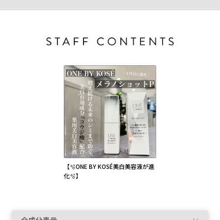
【🫧ONE BY KOSÉ美白美容液が進
化🫧】
全成分表示