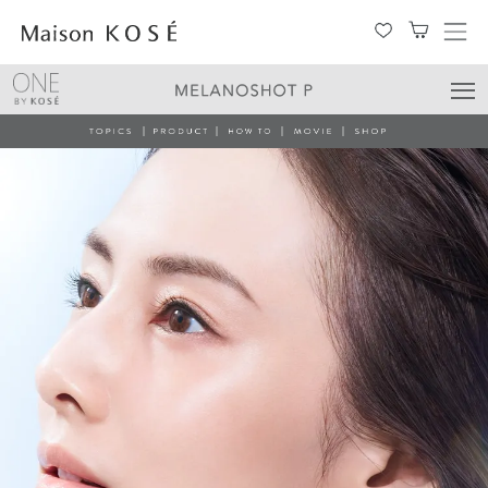
メ
ニ
ュ
ー
を
開
閉
す
る