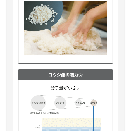
＜65mL＞
＜65mL＞
税込8,470円
税込8,470円
メラノショット P
メラノショット P
＜65mL 付けかえ用＞
＜65mL 付けかえ用＞
税込8,140円
税込8,140円
メラノショット P
メラノショット P
＜10mL＞
＜10mL＞
税込1,595円
税込1,595円