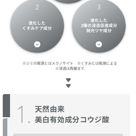
進化した
進化した
2種の浸透促進成分
くすみケア成分
発光ツヤ成分
※シミの根源とはメラノサイト ※くすみとは乾燥による
※浸透は角層まで
【定期便】ONE BY KOSE
【定期便】ONE BY KOSE
天然由来
メラノショット P 本品
メラノショット P 本品
美白有効成分コウジ酸
（レギュラー）
（レギュラー）
税込6,270円
税込6,270円