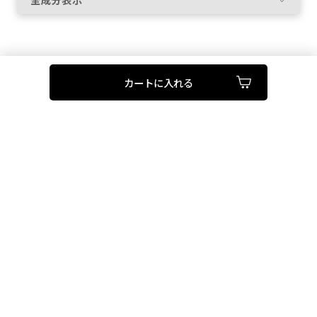
配合成分；コウジ酸※、
精製水、ジプロピレングリコール、1，3－ブチレングリ
コール、エタノール、ジグリセリン、ポリオキシエチレ
カートに入れる
ングリセリン（26E．O．）、トリイソステアリン酸トリ
メチロールプロパン、濃グリセリン、d－δ－トコフェロ
ール、カリンエキス、グリコシルトレハロース・水添デ
ンプン分解物混合溶液、サンショウエキス、チンピエキ
ス、フィトグリコーゲン、メマツヨイグサ抽出液、ユキノ
シタエキス、桑黄抽出液、天然ビタミンE、N－ステアロ
イル－L－グルタミン酸二ナトリウム、エデト酸二ナトリ
ウム、オレイン酸エチル、キサンタンガム、クエン酸、
クエン酸ナトリウム、シクロヘキサンジカルボン酸ビス
エトキシジグリコール、ジェランガム、セトステアリル
アルコール、ヒドロキシメトキシベンゾフェノンスルホ
ン酸ナトリウム、ポリアクリル酸アミド、ポリオキシエチ