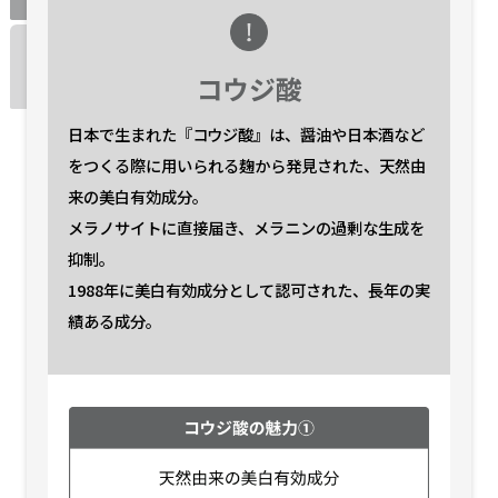
【定期便】ONE BY KOSE
【定期便】ONE BY KOSE
メラノショット P
メラノショット P
付けかえ用
付けかえ用
（レギュラー）
（レギュラー）
コウジ酸
税込5,940円
税込5,940円
【定期便】ONE BY KOSE
【定期便】ONE BY KOSE
日本で生まれた『コウジ酸』は、醤油や日本酒など
メラノショット P
メラノショット P
をつくる際に用いられる麹から発見された、
天然由
付けかえ用
付けかえ用
（ラージ）
（ラージ）
来の美白有効成分。
税込8,140円
税込8,140円
メラノサイトに直接届き、メラニンの過剰な生成を
抑制。
メラノショット P
メラノショット P
＜40mL＞
＜40mL＞
1988年に美白有効成分として認可された、長年の実
税込6,270円
税込6,270円
績ある成分。
メラノショット P
メラノショット P
＜40mL 付けかえ用＞
＜40mL 付けかえ用＞
税込5,940円
税込5,940円
メラノショット P
メラノショット P